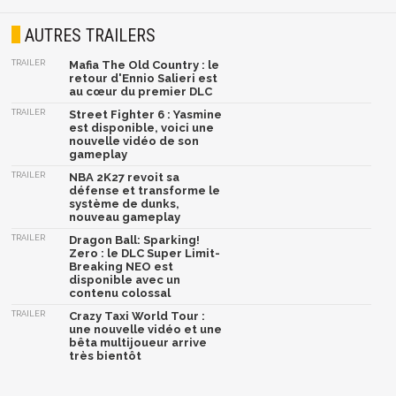
AUTRES TRAILERS
TRAILER
Mafia The Old Country : le
retour d'Ennio Salieri est
au cœur du premier DLC
TRAILER
Street Fighter 6 : Yasmine
est disponible, voici une
nouvelle vidéo de son
gameplay
TRAILER
NBA 2K27 revoit sa
défense et transforme le
système de dunks,
nouveau gameplay
TRAILER
Dragon Ball: Sparking!
Zero : le DLC Super Limit-
Breaking NEO est
disponible avec un
contenu colossal
TRAILER
Crazy Taxi World Tour :
une nouvelle vidéo et une
bêta multijoueur arrive
très bientôt