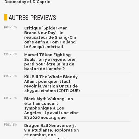
Doomsday et DiCaprio
AUTRES PREVIEWS
PREVIEW
Critique 'Spider-Man
Brand New Day' : le
réalisateur de Shang-Chi
offre enfin à Tom Holland
le film qu’il méritait
PREVIEW
Marvel Tōkon Fighting
Souls : on y a rejoué, bien
parti pour être le jeu de
baston de l'année ?
PREVIEW
Kill Bill The Whole Bloody
Affair : pourquoi il faut
revoir la version Uncut de
4h35 au cinéma (CRITIQUE)
PREVIEW
Black Myth Wukong : on
était au concert
symphonique à Los
Angeles, il y avait une vibe
E3 2026 nostalgique
PREVIEW
Dragon Ball Xenoverse 3 :
vie étudiante, exploration
et combat, nos