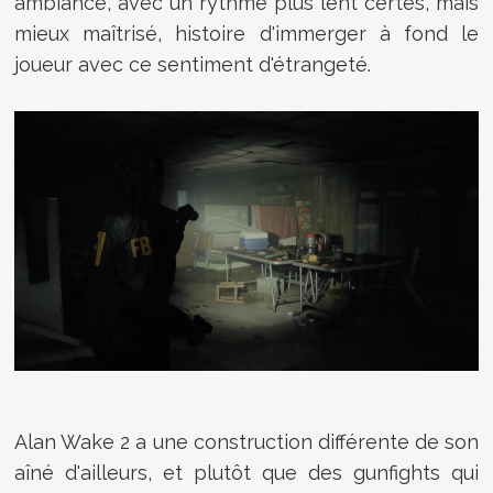
ambiance, avec un rythme plus lent certes, mais
mieux maîtrisé, histoire d'immerger à fond le
joueur avec ce sentiment d'étrangeté.
Alan Wake 2 a une construction différente de son
aîné d'ailleurs, et plutôt que des gunfights qui