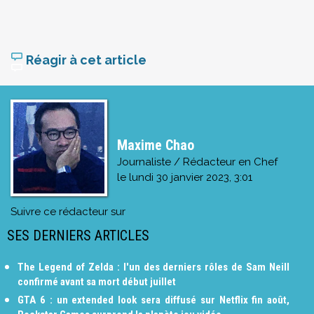
Réagir à cet article
Maxime Chao
Journaliste / Rédacteur en Chef
le
lundi 30 janvier 2023, 3:01
Suivre ce rédacteur sur
SES DERNIERS ARTICLES
The Legend of Zelda : l'un des derniers rôles de Sam Neill
confirmé avant sa mort début juillet
GTA 6 : un extended look sera diffusé sur Netflix fin août,