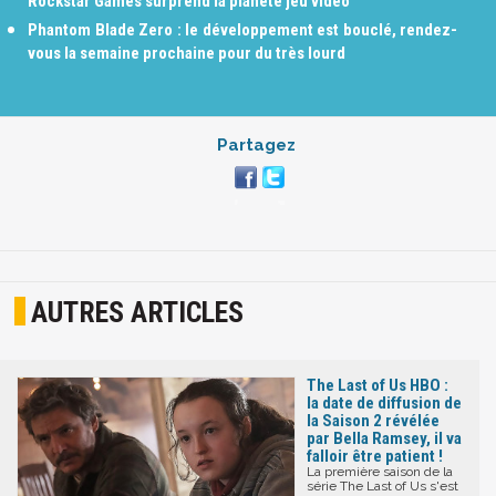
Rockstar Games surprend la planète jeu vidéo
Phantom Blade Zero : le développement est bouclé, rendez-
vous la semaine prochaine pour du très lourd
Partagez
AUTRES ARTICLES
The Last of Us HBO :
la date de diffusion de
la Saison 2 révélée
par Bella Ramsey, il va
falloir être patient !
La première saison de la
série The Last of Us s'est