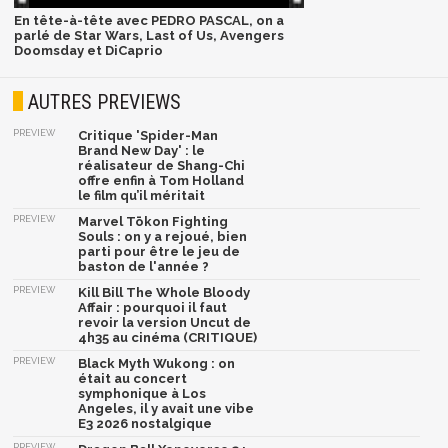
En tête-à-tête avec PEDRO PASCAL, on a
parlé de Star Wars, Last of Us, Avengers
Doomsday et DiCaprio
AUTRES PREVIEWS
PREVIEW
Critique 'Spider-Man
Brand New Day' : le
réalisateur de Shang-Chi
offre enfin à Tom Holland
le film qu’il méritait
PREVIEW
Marvel Tōkon Fighting
Souls : on y a rejoué, bien
parti pour être le jeu de
baston de l'année ?
PREVIEW
Kill Bill The Whole Bloody
Affair : pourquoi il faut
revoir la version Uncut de
4h35 au cinéma (CRITIQUE)
PREVIEW
Black Myth Wukong : on
était au concert
symphonique à Los
Angeles, il y avait une vibe
E3 2026 nostalgique
PREVIEW