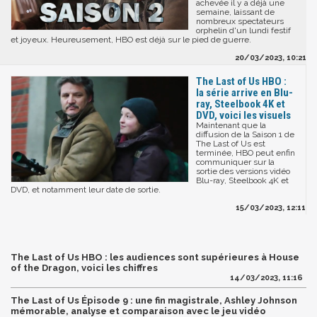
achevée il y a déjà une
semaine, laissant de
nombreux spectateurs
orphelin d'un lundi festif
et joyeux. Heureusement, HBO est déjà sur le pied de guerre.
20/03/2023, 10:21
The Last of Us HBO :
la série arrive en Blu-
ray, Steelbook 4K et
DVD, voici les visuels
Maintenant que la
diffusion de la Saison 1 de
The Last of Us est
terminée, HBO peut enfin
communiquer sur la
sortie des versions vidéo
Blu-ray, Steelbook 4K et
DVD, et notamment leur date de sortie.
15/03/2023, 12:11
The Last of Us HBO : les audiences sont supérieures à House
of the Dragon, voici les chiffres
14/03/2023, 11:16
The Last of Us Épisode 9 : une fin magistrale, Ashley Johnson
mémorable, analyse et comparaison avec le jeu vidéo