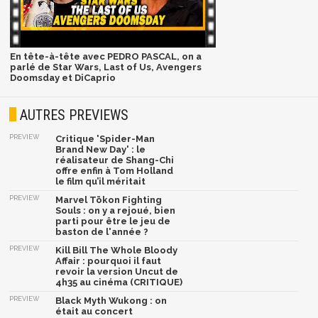
En tête-à-tête avec PEDRO PASCAL, on a
parlé de Star Wars, Last of Us, Avengers
Doomsday et DiCaprio
AUTRES PREVIEWS
PREVIEW
Critique 'Spider-Man
Brand New Day' : le
réalisateur de Shang-Chi
offre enfin à Tom Holland
le film qu’il méritait
PREVIEW
Marvel Tōkon Fighting
Souls : on y a rejoué, bien
parti pour être le jeu de
baston de l'année ?
PREVIEW
Kill Bill The Whole Bloody
Affair : pourquoi il faut
revoir la version Uncut de
4h35 au cinéma (CRITIQUE)
PREVIEW
Black Myth Wukong : on
était au concert