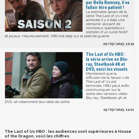
par Bella Ramsey, il va
falloir être patient !
La première saison de la
série The Last of Us s'est
achevée il y a déjà une
semaine, laissant de
nombreux spectateurs
orphelin d'un lundi festif
et joyeux. Heureusement, HBO est déjà sur le pied de guerre.
20/03/2023, 10:21
The Last of Us HBO :
la série arrive en Blu-
ray, Steelbook 4K et
DVD, voici les visuels
Maintenant que la
diffusion de la Saison 1 de
The Last of Us est
terminée, HBO peut enfin
communiquer sur la
sortie des versions vidéo
Blu-ray, Steelbook 4K et
DVD, et notamment leur date de sortie.
15/03/2023, 12:11
The Last of Us HBO : les audiences sont supérieures à House
of the Dragon, voici les chiffres