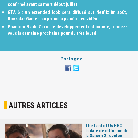
confirmé avant sa mort début juillet
GTA 6 : un extended look sera diffusé sur Netflix fin août,
Rockstar Games surprend la planète jeu vidéo
Phantom Blade Zero : le développement est bouclé, rendez-
vous la semaine prochaine pour du très lourd
Partagez
AUTRES ARTICLES
The Last of Us HBO :
la date de diffusion de
la Saison 2 révélée