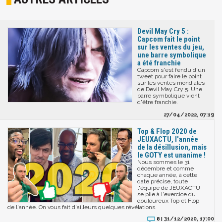
Devil May Cry 5 :
Capcom fait le point
sur les ventes du jeu,
une barre symbolique
a été franchie
Capcom s'est fendu d'un
tweet pour faire le point
sur les ventes mondiales
de Devil May Cry 5. Une
barre symbolique vient
d'être franchie.
27/04/2022, 07:19
Top & Flop 2020 de
JEUXACTU, l'année
de la désillusion, mais
le GOTY est unanime !
Nous sommes le 31
décembre et comme
chaque année, à cette
date précise, toute
l'équipe de JEUXACTU
se plie à l'exercice du
douloureux Top et Flop
de l'année. On vous fait d'ailleurs quelques révélations.
31/12/2020, 17:00
8 |