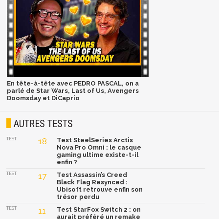
En tête-à-tête avec PEDRO PASCAL, on a
parlé de Star Wars, Last of Us, Avengers
Doomsday et DiCaprio
AUTRES TESTS
TEST
18
Test SteelSeries Arctis
Nova Pro Omni : le casque
gaming ultime existe-t-il
enfin ?
TEST
17
Test Assassin’s Creed
Black Flag Resynced :
Ubisoft retrouve enfin son
trésor perdu
TEST
11
Test StarFox Switch 2 : on
aurait préféré un remake