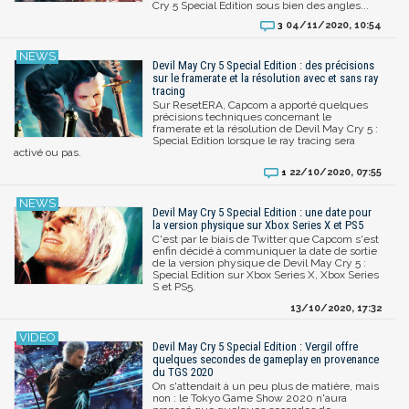
Cry 5 Special Edition sous bien des angles...
04/11/2020, 10:54
3
Devil May Cry 5 Special Edition : des précisions
sur le framerate et la résolution avec et sans ray
tracing
Sur ResetERA, Capcom a apporté quelques
précisions techniques concernant le
framerate et la résolution de Devil May Cry 5 :
Special Edition lorsque le ray tracing sera
activé ou pas.
22/10/2020, 07:55
1
Devil May Cry 5 Special Edition : une date pour
la version physique sur Xbox Series X et PS5
C'est par le biais de Twitter que Capcom s'est
enfin décidé à communiquer la date de sortie
de la version physique de Devil May Cry 5 :
Special Edition sur Xbox Series X, Xbox Series
S et PS5.
13/10/2020, 17:32
Devil May Cry 5 Special Edition : Vergil offre
quelques secondes de gameplay en provenance
du TGS 2020
On s'attendait à un peu plus de matière, mais
non : le Tokyo Game Show 2020 n'aura