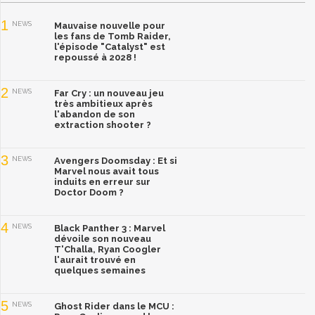
1
NEWS
Mauvaise nouvelle pour
les fans de Tomb Raider,
l'épisode "Catalyst" est
repoussé à 2028 !
2
NEWS
Far Cry : un nouveau jeu
très ambitieux après
l'abandon de son
extraction shooter ?
3
NEWS
Avengers Doomsday : Et si
Marvel nous avait tous
induits en erreur sur
Doctor Doom ?
4
NEWS
Black Panther 3 : Marvel
dévoile son nouveau
T'Challa, Ryan Coogler
l'aurait trouvé en
quelques semaines
5
NEWS
Ghost Rider dans le MCU :