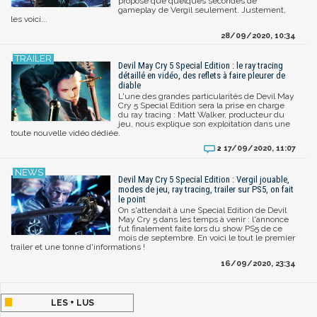
proposé que quelques secondes de
gameplay de Vergil seulement. Justement,
les voici...
28/09/2020, 10:34
Devil May Cry 5 Special Edition : le ray tracing
détaillé en vidéo, des reflets à faire pleurer de
diable
L'une des grandes particularités de Devil May
Cry 5 Special Edition sera la prise en charge
du ray tracing : Matt Walker, producteur du
jeu, nous explique son exploitation dans une
toute nouvelle vidéo dédiée.
17/09/2020, 11:07
2
Devil May Cry 5 Special Edition : Vergil jouable,
modes de jeu, ray tracing, trailer sur PS5, on fait
le point
On s'attendait à une Special Edition de Devil
May Cry 5 dans les temps à venir : l'annonce
fut finalement faite lors du show PS5 de ce
mois de septembre. En voici le tout le premier
trailer et une tonne d'informations !
16/09/2020, 23:34
LES + LUS