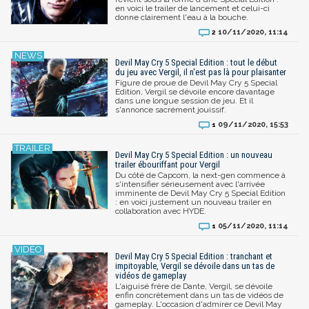
en voici le trailer de lancement et celui-ci
donne clairement l'eau à la bouche.
10/11/2020, 11:14
2
Devil May Cry 5 Special Edition : tout le début
du jeu avec Vergil, il n'est pas là pour plaisanter
Figure de proue de Devil May Cry 5 Special
Edition, Vergil se dévoile encore davantage
dans une longue session de jeu. Et il
s'annonce sacrément jouissif.
09/11/2020, 15:53
1
Devil May Cry 5 Special Edition : un nouveau
trailer ébouriffant pour Vergil
Du côté de Capcom, la next-gen commence à
s'intensifier sérieusement avec l'arrivée
imminente de Devil May Cry 5 Special Edition
: en voici justement un nouveau trailer en
collaboration avec HYDE.
05/11/2020, 11:14
1
Devil May Cry 5 Special Edition : tranchant et
impitoyable, Vergil se dévoile dans un tas de
vidéos de gameplay
L'aiguisé frère de Dante, Vergil, se dévoile
enfin concrètement dans un tas de vidéos de
gameplay. L'occasion d'admirer ce Devil May