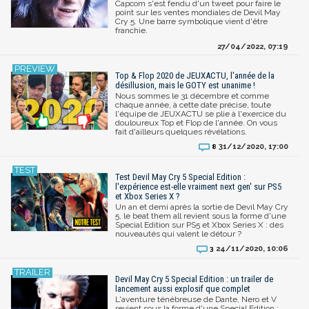
Capcom s'est fendu d'un tweet pour faire le
point sur les ventes mondiales de Devil May
Cry 5. Une barre symbolique vient d'être
franchie.
27/04/2022, 07:19
Top & Flop 2020 de JEUXACTU, l'année de la
désillusion, mais le GOTY est unanime !
Nous sommes le 31 décembre et comme
chaque année, à cette date précise, toute
l'équipe de JEUXACTU se plie à l'exercice du
douloureux Top et Flop de l'année. On vous
fait d'ailleurs quelques révélations.
31/12/2020, 17:00
8
Test Devil May Cry 5 Special Edition :
l'expérience est-elle vraiment next gen' sur PS5
et Xbox Series X ?
Un an et demi après la sortie de Devil May Cry
5, le beat them all revient sous la forme d'une
Special Edition sur PS5 et Xbox Series X : des
nouveautés qui valent le détour ?
24/11/2020, 10:06
3
Devil May Cry 5 Special Edition : un trailer de
lancement aussi explosif que complet
L'aventure ténébreuse de Dante, Nero et V
revient sous la forme d'une Special Edition :