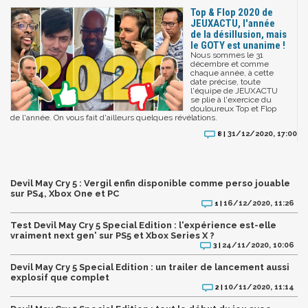
Top & Flop 2020 de
JEUXACTU, l'année
de la désillusion, mais
le GOTY est unanime !
Nous sommes le 31
décembre et comme
chaque année, à cette
date précise, toute
l'équipe de JEUXACTU
se plie à l'exercice du
douloureux Top et Flop
de l'année. On vous fait d'ailleurs quelques révélations.
31/12/2020, 17:00
8 |
Devil May Cry 5 : Vergil enfin disponible comme perso jouable
sur PS4, Xbox One et PC
16/12/2020, 11:26
1 |
Test Devil May Cry 5 Special Edition : l'expérience est-elle
vraiment next gen' sur PS5 et Xbox Series X ?
24/11/2020, 10:06
3 |
Devil May Cry 5 Special Edition : un trailer de lancement aussi
explosif que complet
10/11/2020, 11:14
2 |