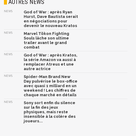
AUTRES NEWS
NEWS
God of War : après Ryan
Hurst, Dave Bautista serait
en négociations pour
devenir le nouveau Kratos
NEWS
Marvel Tōkon Fighting
Souls lâche son ultime
trailer avant le grand
combat
NEWS
God of War : après Kratos,
la série Amazon va aussi à
remplacer Atreus et une
autre actrice
NEWS
Spider-Man Brand New
Day pulvérise le box-office
avec quasi 1 milliard en un
weekend ! Les chiffres de
chaque marché en détails
NEWS
Sony sort enfin du silence
sur la fin des jeux
physiques, mais reste
insensible à la colère des
joueurs...