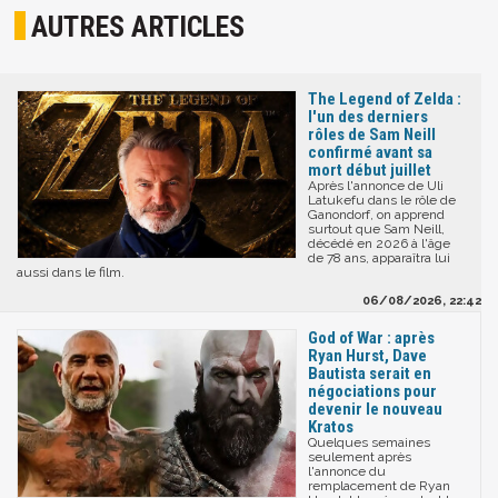
AUTRES ARTICLES
The Legend of Zelda :
l'un des derniers
rôles de Sam Neill
confirmé avant sa
mort début juillet
Après l'annonce de Uli
Latukefu dans le rôle de
Ganondorf, on apprend
surtout que Sam Neill,
décédé en 2026 à l'âge
de 78 ans, apparaîtra lui
aussi dans le film.
06/08/2026, 22:42
God of War : après
Ryan Hurst, Dave
Bautista serait en
négociations pour
devenir le nouveau
Kratos
Quelques semaines
seulement après
l'annonce du
remplacement de Ryan