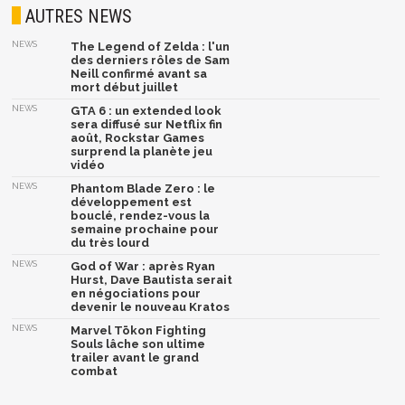
AUTRES NEWS
NEWS
The Legend of Zelda : l'un
des derniers rôles de Sam
Neill confirmé avant sa
mort début juillet
NEWS
GTA 6 : un extended look
sera diffusé sur Netflix fin
août, Rockstar Games
surprend la planète jeu
vidéo
NEWS
Phantom Blade Zero : le
développement est
bouclé, rendez-vous la
semaine prochaine pour
du très lourd
NEWS
God of War : après Ryan
Hurst, Dave Bautista serait
en négociations pour
devenir le nouveau Kratos
NEWS
Marvel Tōkon Fighting
Souls lâche son ultime
trailer avant le grand
combat