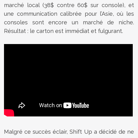
marché local (38$ contre 60$ sur console), et
une communication calibrée pour l’Asie, où les
consoles sont encore un marché de niche.
Résultat : le carton est immédiat et fulgurant.
Malgré ce succès éclair, Shift Up a décidé de ne