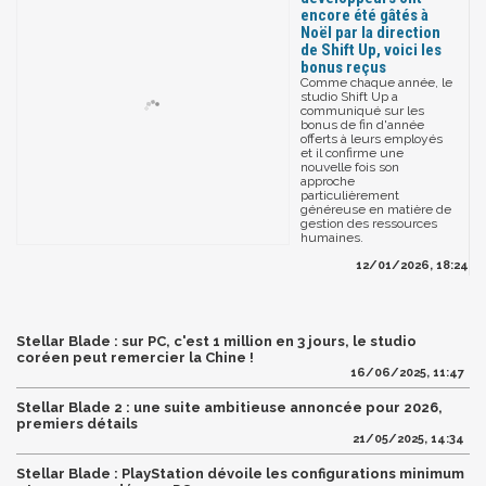
encore été gâtés à
Noël par la direction
de Shift Up, voici les
bonus reçus
Comme chaque année, le
studio Shift Up a
communiqué sur les
bonus de fin d'année
offerts à leurs employés
et il confirme une
nouvelle fois son
approche
particulièrement
généreuse en matière de
gestion des ressources
humaines.
12/01/2026, 18:24
Stellar Blade : sur PC, c'est 1 million en 3 jours, le studio
coréen peut remercier la Chine !
16/06/2025, 11:47
Stellar Blade 2 : une suite ambitieuse annoncée pour 2026,
premiers détails
21/05/2025, 14:34
Stellar Blade : PlayStation dévoile les configurations minimum