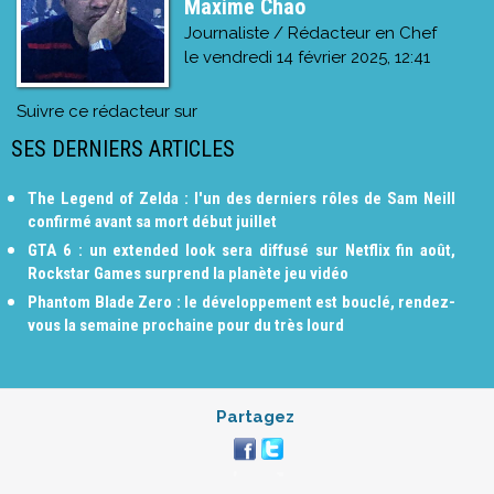
Maxime Chao
Journaliste / Rédacteur en Chef
le
vendredi 14 février 2025, 12:41
Suivre ce rédacteur sur
SES DERNIERS ARTICLES
The Legend of Zelda : l'un des derniers rôles de Sam Neill
confirmé avant sa mort début juillet
GTA 6 : un extended look sera diffusé sur Netflix fin août,
Rockstar Games surprend la planète jeu vidéo
Phantom Blade Zero : le développement est bouclé, rendez-
vous la semaine prochaine pour du très lourd
Partagez