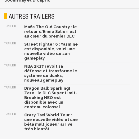
Doomsday et DiCaprio
AUTRES TRAILERS
TRAILER
Mafia The Old Country : le
retour d'Ennio Salieri est
au cœur du premier DLC
TRAILER
Street Fighter 6 : Yasmine
est disponible, voici une
nouvelle vidéo de son
gameplay
TRAILER
NBA 2K27 revoit sa
défense et transforme le
système de dunks,
nouveau gameplay
TRAILER
Dragon Ball: Sparking!
Zero : le DLC Super Limit-
Breaking NEO est
disponible avec un
contenu colossal
TRAILER
Crazy Taxi World Tour :
une nouvelle vidéo et une
bêta multijoueur arrive
très bientôt