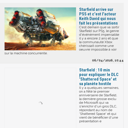
Starfield arrive sur
PS5 et c'est l'acteur
Keith David qui nous
fait les présentations
C’est demain que va sortir
Starfield sur PS5, le genre
d'événément impensable
il y a encore 2 ans et que
la communauté Xbox
chérissait comme une
oeuvre impossible à voir
sur la machine concurrente.
06/04/2026, 10:44
Starfield : 10 min
pour expliquer le DLC
'Shattered Space' et
sa planète hostile
Il y a quelques semaines,
on a fêté le premier
anniversaire de Starfield,
la dernière grosse exclu
de Microsoft qui va
s'enrichir d'un gros DLC,
répondant au nom de
'Shattered Space' et qui
vient de bénéficier d'une
présentation e