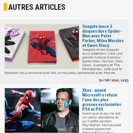
AUTRES ARTICLES
Seagate lance 3
disques durs Spider-
Man avec Peter
Parker, Miles Morales
et Gwen Stacy
Seagate et les disques
durs collectors, c'est une
grande histoire d'amour.
Après Halo, Horizon Zero
Dawn, Avengers et The
Mandalorian, voilà que le
fabricant nous annonce avoir fait un nouveau partenariat avec Marvel.
31/08/2022, 12:53
Xbox : quand
Microsoft a refusé
l'une des plus
grosses exclusivités
PS4 et PS5
Avant que le jeu ne soit
un carton planétaire et
qu'il batte pavillon
PlayStation, Marvel avait
d'abord approcher
Microsoft pour leur