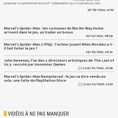
proposer un partenariat exclusif. Collaboration qui n'a jamais eu lieu.
23/05/2022, 12:01
Marvel's Spider-Man : les costumes du film No Way Home
arrivent dans le jeu, un trailer en bonus
07/12/2021, 08:39
Marvel's Spider-Man 2 (PS5) : l'acteur jouant Miles Morales a-t-
il fait fuiter le jeu ?
19/07/2021, 16:21
John Sweeney, l'un des 2 directeurs artistiques de The Last of
Us 2, recruté par Insomniac Games
15/01/2021, 10:25
1 |
Marvel's Spider-Man Remastered : le jeu va être vendu en
solo, une fuite du PlayStation Store
22/12/2020, 12:32
1 |
VIDÉOS À NE PAS MANQUER