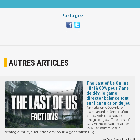
Partagez
AUTRES ARTICLES
The Last of Us Online
: fini à 80% pour 7 ans
de dév, le game
director balance tout
sur l'annulation du jeu
Annulé en décembre
2023 avant même qu'on
ait pu voir une seule
image du jeu, The Last of
Us Online devait incarner
le pilier central de la
stratégie multijoueur de Sony pour la génération PS5.
02/04/2026, 18:48