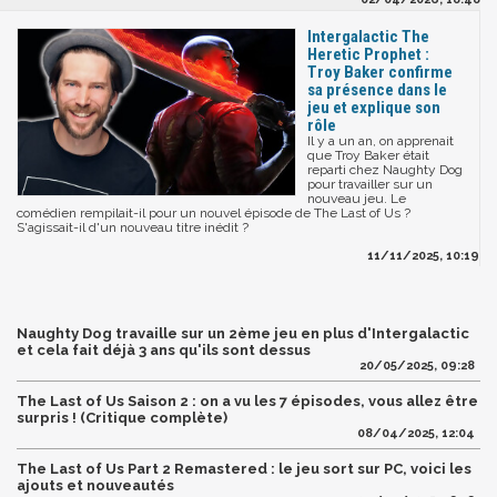
Intergalactic The
Heretic Prophet :
Troy Baker confirme
sa présence dans le
jeu et explique son
rôle
Il y a un an, on apprenait
que Troy Baker était
reparti chez Naughty Dog
pour travailler sur un
nouveau jeu. Le
comédien rempilait-il pour un nouvel épisode de The Last of Us ?
S'agissait-il d'un nouveau titre inédit ?
11/11/2025, 10:19
Naughty Dog travaille sur un 2ème jeu en plus d'Intergalactic
et cela fait déjà 3 ans qu'ils sont dessus
20/05/2025, 09:28
The Last of Us Saison 2 : on a vu les 7 épisodes, vous allez être
surpris ! (Critique complète)
08/04/2025, 12:04
The Last of Us Part 2 Remastered : le jeu sort sur PC, voici les
ajouts et nouveautés