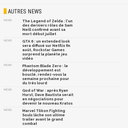
AUTRES NEWS
NEWS
The Legend of Zelda : l'un
des derniers rôles de Sam
Neill confirmé avant sa
mort début juillet
NEWS
GTA 6 : un extended look
sera diffusé sur Netflix fin
août, Rockstar Games
surprend la planète jeu
vidéo
NEWS
Phantom Blade Zero : le
développement est
bouclé, rendez-vous la
semaine prochaine pour
du très lourd
NEWS
God of War : après Ryan
Hurst, Dave Bautista serait
en négociations pour
devenir le nouveau Kratos
NEWS
Marvel Tōkon Fighting
Souls lâche son ultime
trailer avant le grand
combat