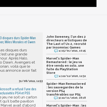
John Sweeney, l'un des 2
3 disques durs Spider-Man
directeurs artistiques de
ker, Miles Morales et Gwen
The Last of Us 2, recruté
par Insomniac Games
les disques durs
15/01/2021, 10:25
1 |
 c'est une grande
mour. Après Halo,
Marvel's Spider-Man
ro Dawn, Avengers et
Remastered : le jeu va
être vendu en solo, une
rian, voilà que le
fuite du PlayStation
ous annonce avoir fait
Store
22/12/2020, 12:32
1 |
31/08/2022, 12:53
Spider-Man Remastered
: les sauvegardes de la
icrosoft a refusé l'une des
version PS4
xclusivités PS4 et PS5
transférables sur PS5
e jeu ne soit un carton
22/11/2020, 18:18
3 |
t qu'il batte pavillon
, Marvel avait d'abord
Marvel's Spider-Man : les