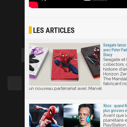
LES ARTICLES
Seagate lance 
avec Peter Par
Stacy
Seagate et 
collectors,
histoire d'a
Horizon Ze
The Mandalo
fabricant n
un nouveau partenariat avec Marvel.
Xbox : quand M
plus grosses e
Avant que l
planétaire e
PlayStation