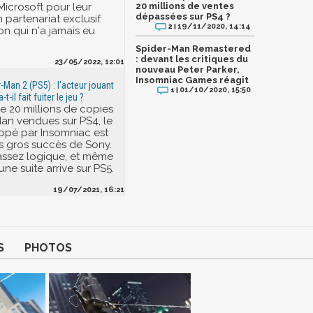
icrosoft pour leur
20 millions de ventes
dépassées sur PS4 ?
partenariat exclusif.
19/11/2020, 14:14
2 |
on qui n'a jamais eu
Spider-Man Remastered
: devant les critiques du
23/05/2022, 12:01
nouveau Peter Parker,
Insomniac Games réagit
-Man 2 (PS5) : l'acteur jouant
01/10/2020, 15:50
1 |
t-il fait fuiter le jeu ?
e 20 millions de copies
an vendues sur PS4, le
oppé par Insomniac est
us gros succès de Sony.
 assez logique, et même
une suite arrive sur PS5.
19/07/2021, 16:21
S
PHOTOS