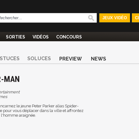
JEUX VIDÉO
C
SORTIES
VIDÉOS
CONCOURS
STUCES
SOLUCES
PREVIEW
NEWS
R-MAN
ertainment
ames
incarnez le jeune Peter Parker alias Spider-
le pour vous déplacer dans la ville et affrontez
e l'homme araignée.