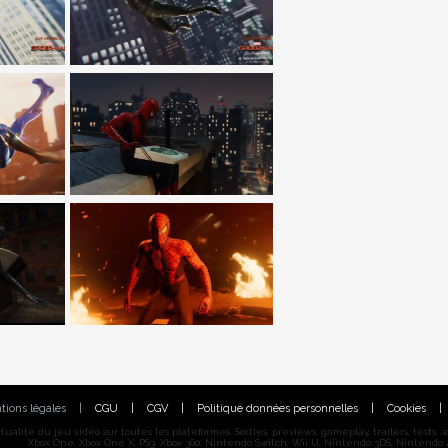
tions légales
|
CGU
|
CGV
|
Politique données personnelles
|
Cookies
|
alité du jeu vidéo sur toutes les plateformes. Sorties, previews, gameplay, trailers, tests, astu
Xbox One, Xbox One X, PS3, Xbox 360, Nintendo Switch, Wii U, Nintendo 3DS, Nintendo 2