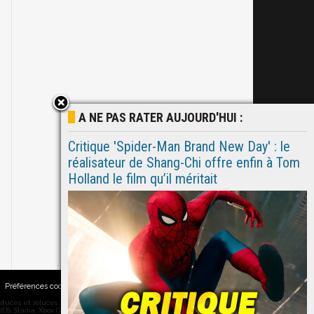
A NE PAS RATER AUJOURD'HUI :
Critique 'Spider-Man Brand New Day' : le
réalisateur de Shang-Chi offre enfin à Tom
Holland le film qu’il méritait
Préférences cookies
|
Contacts
ces et soluces... on vous dit tout ! PC, PS5, PS4, PS4 Pro, Xbox series X,
DS, Stadia, Xbox Game Pass...