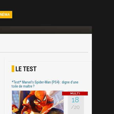
INÉMA
LE TEST
*Test* Marvel's Spider-Man (PS4) : digne d'une
toile de maître ?
18
/20