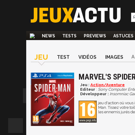
NEWS
TESTS
PREVIEWS
ASTUCES
JEU
A
TEST
VIDÉOS
IMAGES
MARVEL'S SPIDE
Jeu :
Action/Aventure
Editeur
:
Sony Computer Ent
Développeur :
Insomniac G
jeu d'action où vous 
Man. Tissez votre toi
les ennemis jurés d