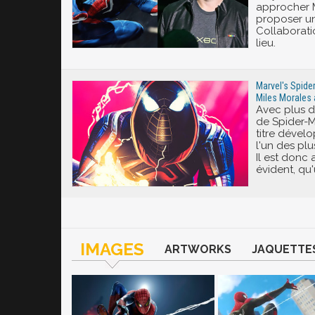
approcher M
proposer un 
Collaborati
lieu.
Marvel's Spider
Miles Morales a-
Avec plus d
de Spider-M
titre dével
l'un des pl
Il est donc
évident, qu'
IMAGES
ARTWORKS
JAQUETTE