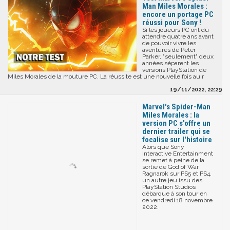
Man Miles Morales :
encore un portage PC
réussi pour Sony !
Si les joueurs PC ont dû
attendre quatre ans avant
de pouvoir vivre les
aventures de Peter
Parker, "seulement" deux
années séparent les
versions PlayStation de
Miles Morales de la mouture PC. La réussite est une nouvelle fois au r
19/11/2022, 22:29
Marvel's Spider-Man
Miles Morales : la
version PC s'offre un
dernier trailer qui se
focalise sur l'histoire
Alors que Sony
Interactive Entertainment
se remet à peine de la
sortie de God of War
Ragnarök sur PS5 et PS4,
un autre jeu issu des
PlayStation Studios
débarque à son tour en
ce vendredi 18 novembre
2022.