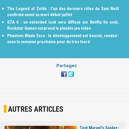
The Legend of Zelda : l'un des derniers rôles de Sam Neill
confirmé avant sa mort début juillet
GTA 6 : un extended look sera diffusé sur Netflix fin août,
Rockstar Games surprend la planète jeu vidéo
Phantom Blade Zero : le développement est bouclé, rendez-
vous la semaine prochaine pour du très lourd
Partagez
AUTRES ARTICLES
Test Marvel's Spider-