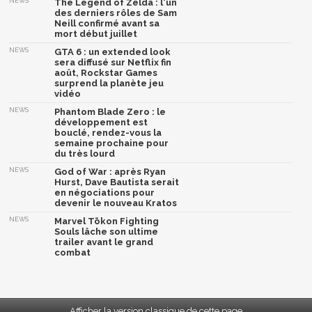
NEWS
The Legend of Zelda : l'un
des derniers rôles de Sam
Neill confirmé avant sa
mort début juillet
NEWS
GTA 6 : un extended look
sera diffusé sur Netflix fin
août, Rockstar Games
surprend la planète jeu
vidéo
NEWS
Phantom Blade Zero : le
développement est
bouclé, rendez-vous la
semaine prochaine pour
du très lourd
NEWS
God of War : après Ryan
Hurst, Dave Bautista serait
en négociations pour
devenir le nouveau Kratos
NEWS
Marvel Tōkon Fighting
Souls lâche son ultime
trailer avant le grand
combat
Afficher la version classique de cette page