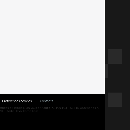
Préférences cookies
|
Contacts
ces et soluces... on vous dit tout ! PC, PS5, PS4, PS4 Pro, Xbox series X,
DS, Stadia, Xbox Game Pass...