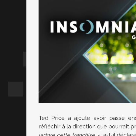
Ted Price a ajouté avoir passé én
réfléchir à la direction que pourrait p
j’adore cette franchise »
, a-t-il déclar