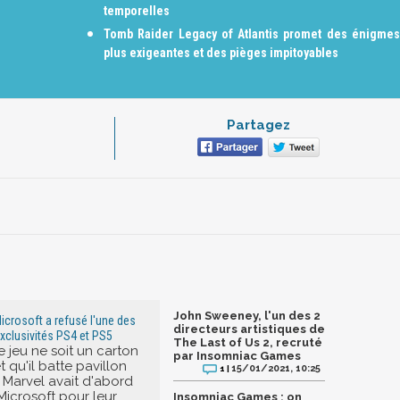
temporelles
Tomb Raider Legacy of Atlantis promet des énigmes
plus exigeantes et des pièges impitoyables
Partagez
John Sweeney, l'un des 2
icrosoft a refusé l'une des
directeurs artistiques de
xclusivités PS4 et PS5
The Last of Us 2, recruté
e jeu ne soit un carton
par Insomniac Games
t qu'il batte pavillon
15/01/2021, 10:25
1 |
, Marvel avait d'abord
icrosoft pour leur
Insomniac Games : on