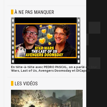
À NE PAS MANQUER
En tête-à-tête avec PEDRO PASCAL, on a parlé de Star
Wars, Last of Us, Avengers Doomsday et DiCaprio
LES VIDÉOS