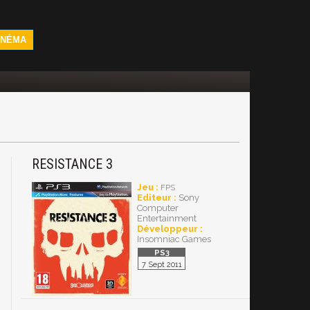
INÉMA
RESISTANCE 3
Jeu :
FPS
Editeur :
Sony
Computer
Entertainment
Développeur :
Insomniac Games
7 Sept 2011