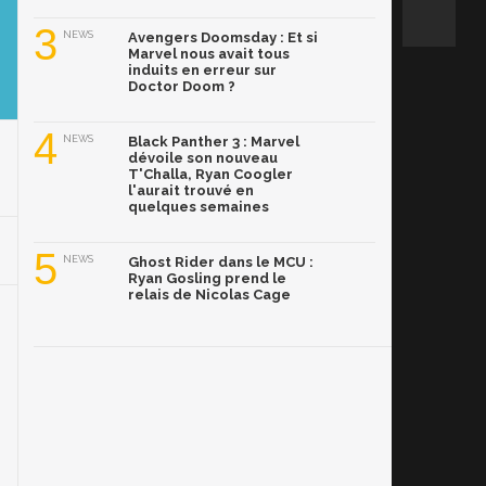
3
NEWS
Avengers Doomsday : Et si
Marvel nous avait tous
induits en erreur sur
Doctor Doom ?
4
NEWS
Black Panther 3 : Marvel
dévoile son nouveau
T'Challa, Ryan Coogler
l'aurait trouvé en
quelques semaines
5
NEWS
Ghost Rider dans le MCU :
Ryan Gosling prend le
relais de Nicolas Cage