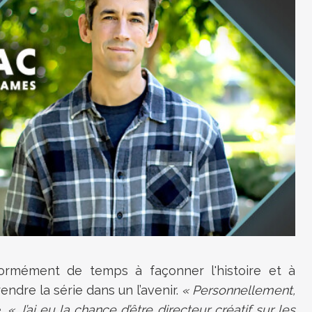
ormément de temps à façonner l'histoire et à
rendre la série dans un l’avenir.
« Personnellement,
é.
« J’ai eu la chance d’être directeur créatif sur les