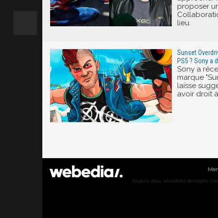
proposer un 
Collaborati
lieu.
Sunset Overdriv
PS5 ? Sony a 
Sony a réc
marque "Sun
laisse suggé
avoir droit 
Men
Depuis 2004, JeuxActu décrypte l'actu