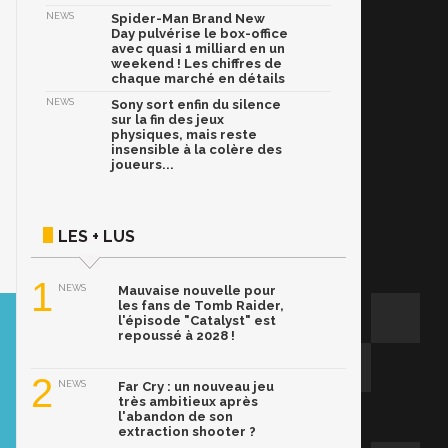
NEWS
Spider-Man Brand New
Day pulvérise le box-office
avec quasi 1 milliard en un
weekend ! Les chiffres de
chaque marché en détails
NEWS
Sony sort enfin du silence
sur la fin des jeux
physiques, mais reste
insensible à la colère des
joueurs...
LES + LUS
1
NEWS
Mauvaise nouvelle pour
les fans de Tomb Raider,
l'épisode "Catalyst" est
repoussé à 2028 !
2
NEWS
Far Cry : un nouveau jeu
très ambitieux après
l'abandon de son
extraction shooter ?