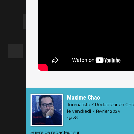
Maxime Chao
Journaliste / Rédacteur en Che
le vendredi 7 février 2025
19:28
Suivre ce rédacteur sur