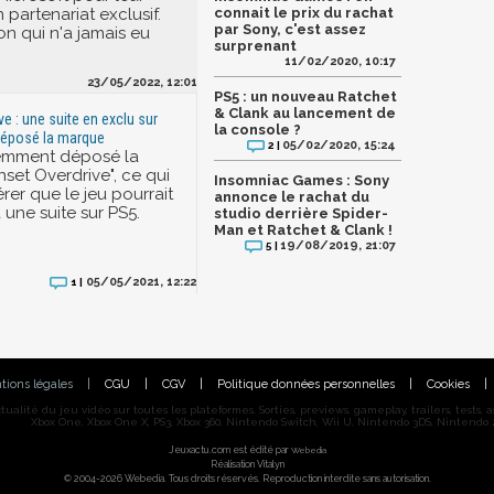
partenariat exclusif.
connait le prix du rachat
par Sony, c'est assez
on qui n'a jamais eu
surprenant
11/02/2020, 10:17
23/05/2022, 12:01
PS5 : un nouveau Ratchet
& Clank au lancement de
e : une suite en exclu sur
la console ?
déposé la marque
05/02/2020, 15:24
2 |
emment déposé la
set Overdrive", ce qui
Insomniac Games : Sony
rer que le jeu pourrait
annonce le rachat du
à une suite sur PS5.
studio derrière Spider-
Man et Ratchet & Clank !
19/08/2019, 21:07
5 |
05/05/2021, 12:22
1 |
tions légales
|
CGU
|
CGV
|
Politique données personnelles
|
Cookies
|
alité du jeu vidéo sur toutes les plateformes. Sorties, previews, gameplay, trailers, tests, astu
Xbox One, Xbox One X, PS3, Xbox 360, Nintendo Switch, Wii U, Nintendo 3DS, Nintendo 2
Jeuxactu.com est édité par
Webedia
Réalisation Vitalyn
© 2004-2026 Webedia. Tous droits réservés. Reproduction interdite sans autorisation.