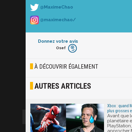
@MaximeChao
@maximechao/
Donnez votre avis
Osef
Furieux
Blasé
À DÉCOUVRIR ÉGALEMENT
Osef
AUTRES ARTICLES
Joyeux
Excité
Xbox : quand M
plus grosses e
Avant que l
planétaire e
PlayStation
approcher M