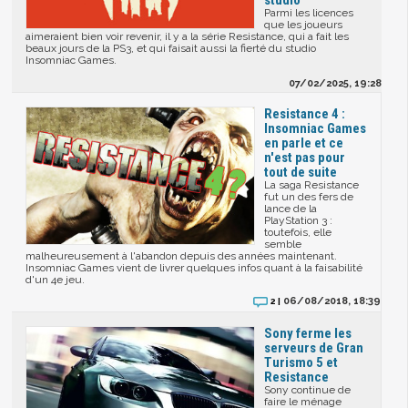
studio
Parmi les licences
que les joueurs
aimeraient bien voir revenir, il y a la série Resistance, qui a fait les
beaux jours de la PS3, et qui faisait aussi la fierté du studio
Insomniac Games.
07/02/2025, 19:28
Resistance 4 :
Insomniac Games
en parle et ce
n'est pas pour
tout de suite
La saga Resistance
fut un des fers de
lance de la
PlayStation 3 :
toutefois, elle
semble
malheureusement à l'abandon depuis des années maintenant.
Insomniac Games vient de livrer quelques infos quant à la faisabilité
d'un 4e jeu.
06/08/2018, 18:39
2 |
Sony ferme les
serveurs de Gran
Turismo 5 et
Resistance
Sony continue de
faire le ménage