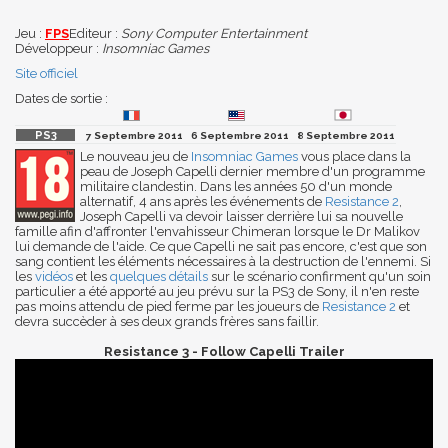
Jeu :
FPS
Editeur :
Sony Computer Entertainment
Développeur :
Insomniac Games
Site officiel
Dates de sortie :
7 Septembre 2011
6 Septembre 2011
8 Septembre 2011
Le nouveau jeu de
Insomniac Games
vous place dans la
peau de Joseph Capelli dernier membre d'un programme
militaire clandestin. Dans les années 50 d'un monde
alternatif, 4 ans après les événements de
Resistance 2
,
Joseph Capelli va devoir laisser derrière lui sa nouvelle
famille afin d'affronter l'envahisseur Chimeran lorsque le Dr Malikov
lui demande de l'aide. Ce que Capelli ne sait pas encore, c'est que son
sang contient les éléments nécessaires à la destruction de l'ennemi. Si
les
vidéos
et les
quelques détails
sur le scénario confirment qu'un soin
particulier a été apporté au jeu prévu sur la PS3 de Sony, il n'en reste
pas moins attendu de pied ferme par les joueurs de
Resistance 2
et
devra succèder à ses deux grands frères sans faillir.
Resistance 3 - Follow Capelli Trailer