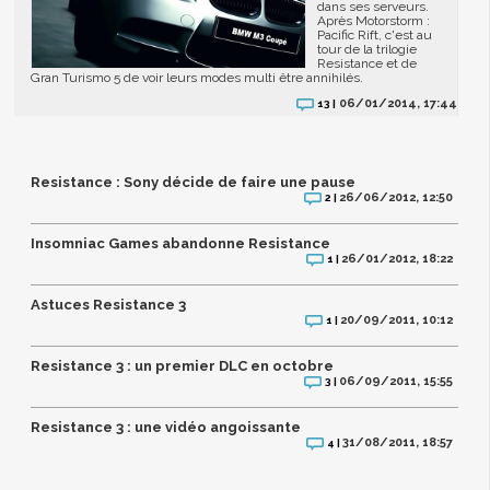
dans ses serveurs.
Après Motorstorm :
Pacific Rift, c'est au
tour de la trilogie
Resistance et de
Gran Turismo 5 de voir leurs modes multi être annihilés.
06/01/2014, 17:44
13 |
Resistance : Sony décide de faire une pause
26/06/2012, 12:50
2 |
Insomniac Games abandonne Resistance
26/01/2012, 18:22
1 |
Astuces Resistance 3
20/09/2011, 10:12
1 |
Resistance 3 : un premier DLC en octobre
06/09/2011, 15:55
3 |
Resistance 3 : une vidéo angoissante
31/08/2011, 18:57
4 |