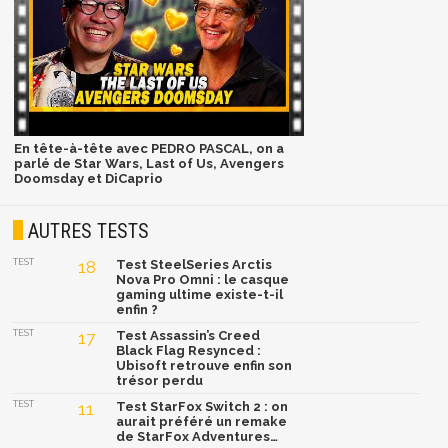
En tête-à-tête avec PEDRO PASCAL, on a
parlé de Star Wars, Last of Us, Avengers
Doomsday et DiCaprio
AUTRES TESTS
TEST
18
Test SteelSeries Arctis
Nova Pro Omni : le casque
gaming ultime existe-t-il
enfin ?
TEST
17
Test Assassin’s Creed
Black Flag Resynced :
Ubisoft retrouve enfin son
trésor perdu
TEST
11
Test StarFox Switch 2 : on
aurait préféré un remake
de StarFox Adventures…