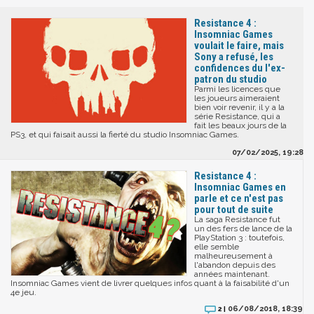
Resistance 4 :
Insomniac Games
voulait le faire, mais
Sony a refusé, les
confidences du l'ex-
patron du studio
Parmi les licences que
les joueurs aimeraient
bien voir revenir, il y a la
série Resistance, qui a
fait les beaux jours de la
PS3, et qui faisait aussi la fierté du studio Insomniac Games.
07/02/2025, 19:28
Resistance 4 :
Insomniac Games en
parle et ce n'est pas
pour tout de suite
La saga Resistance fut
un des fers de lance de la
PlayStation 3 : toutefois,
elle semble
malheureusement à
l'abandon depuis des
années maintenant.
Insomniac Games vient de livrer quelques infos quant à la faisabilité d'un
4e jeu.
06/08/2018, 18:39
2 |