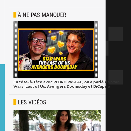
À NE PAS MANQUER
En tête-à-tête avec PEDRO PASCAL, on a parlé de Star
Wars, Last of Us, Avengers Doomsday et DiCaprio
LES VIDÉOS