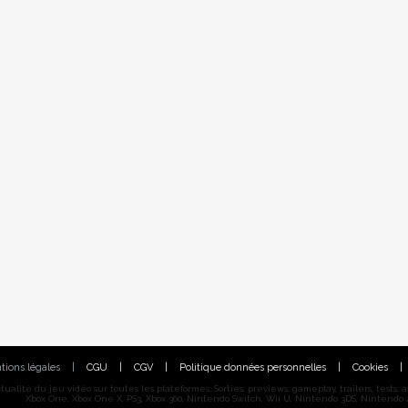
tions légales
|
CGU
|
CGV
|
Politique données personnelles
|
Cookies
|
alité du jeu vidéo sur toutes les plateformes. Sorties, previews, gameplay, trailers, tests, astu
Xbox One, Xbox One X, PS3, Xbox 360, Nintendo Switch, Wii U, Nintendo 3DS, Nintendo 2