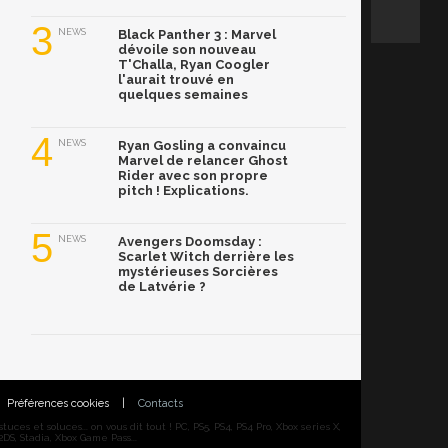
3
NEWS
Black Panther 3 : Marvel
dévoile son nouveau
T'Challa, Ryan Coogler
l'aurait trouvé en
quelques semaines
4
NEWS
Ryan Gosling a convaincu
Marvel de relancer Ghost
Rider avec son propre
pitch ! Explications.
5
NEWS
Avengers Doomsday :
Scarlet Witch derrière les
mystérieuses Sorcières
de Latvérie ?
Préférences cookies
|
Contacts
ces et soluces... on vous dit tout ! PC, PS5, PS4, PS4 Pro, Xbox series X,
DS, Stadia, Xbox Game Pass...