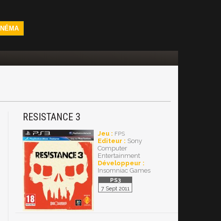
INÉMA
RESISTANCE 3
Jeu :
FPS
Editeur :
Sony
Computer
Entertainment
Développeur :
Insomniac Games
7 Sept 2011