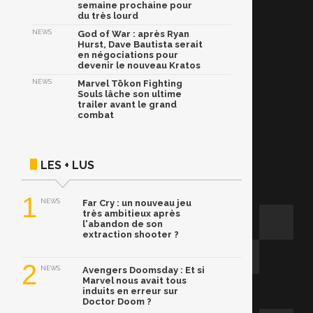
semaine prochaine pour
du très lourd
NEWS
God of War : après Ryan
Hurst, Dave Bautista serait
en négociations pour
devenir le nouveau Kratos
NEWS
Marvel Tōkon Fighting
Souls lâche son ultime
trailer avant le grand
combat
LES + LUS
1
NEWS
Far Cry : un nouveau jeu
très ambitieux après
l'abandon de son
extraction shooter ?
2
NEWS
Avengers Doomsday : Et si
Marvel nous avait tous
induits en erreur sur
Doctor Doom ?