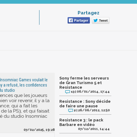
Partagez
Sony ferme les serveurs
 Insomniac Games voulait le
de Gran Turismo 5 et
ny a refusé, les confidences
Resistance
du studio
06/01/2014, 17:44
13 |
cences que les joueurs
en voir revenir, il y a la
Resistance : Sony décide
nce, qui a fait les
de faire une pause
de la PS3, et qui faisait
26/06/2012, 12:50
2 |
rté du studio Insomniac
Resistance 3 : le pack
Barbare en vidéo
07/12/2011, 14:44
07/02/2025, 19:28