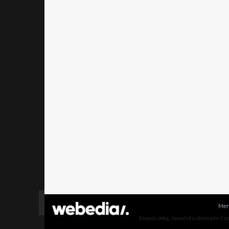
Men
Depuis 2004, JeuxActu décrypte l'actu