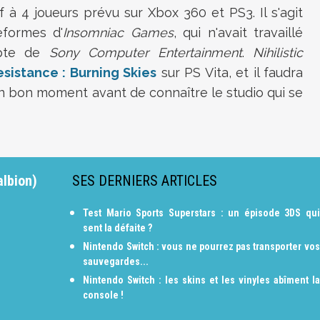
 à 4 joueurs prévu sur Xbox 360 et PS3. Il s'agit
teformes d'
Insomniac Games
, qui n'avait travaillé
mpte de
Sony Computer Entertainment
.
Nihilistic
esistance : Burning Skies
sur PS Vita, et il faudra
 bon moment avant de connaître le studio qui se
albion)
SES DERNIERS ARTICLES
Test Mario Sports Superstars : un épisode 3DS qui
sent la défaite ?
Nintendo Switch : vous ne pourrez pas transporter vos
sauvegardes...
Nintendo Switch : les skins et les vinyles abîment la
console !