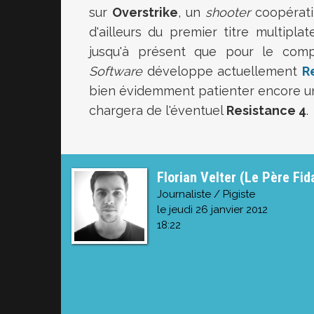
sur
Overstrike
, un
shooter
coopératif
d'ailleurs du premier titre multipla
jusqu'à présent que pour le co
Software
développe actuellement
R
bien évidemment patienter encore un
chargera de l'éventuel
Resistance 4
.
Florian Velter (Le Père Fid
Journaliste / Pigiste
le jeudi 26 janvier 2012
18:22