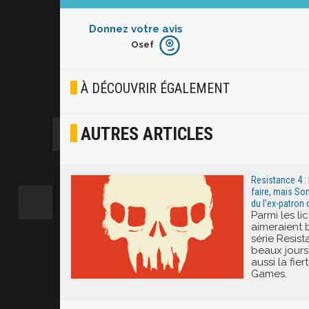
Donnez votre avis
Osef
Furieux
Blasé
À DÉCOUVRIR ÉGALEMENT
Osef
AUTRES ARTICLES
Joyeux
Excité
Resistance 4 :
faire, mais So
du l'ex-patron 
Parmi les li
aimeraient bi
série Resista
beaux jours 
aussi la fie
Games.