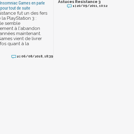
Astuces Resistance 3
 Insomniac Games en parle
20/09/2011, 10:12
1 |
 pour tout de suite
istance fut un des fers
la PlayStation 3 :
lle semble
ement à l'abandon
années maintenant.
ames vient de livrer
fos quant à la
06/08/2018, 18:39
2 |