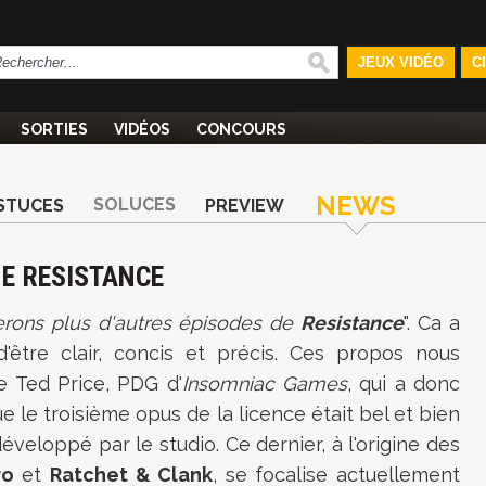
JEUX VIDÉO
C
SORTIES
VIDÉOS
CONCOURS
NEWS
SOLUCES
STUCES
PREVIEW
E RESISTANCE
rons plus d'autres épisodes de
Resistance
". Ca a
d'être clair, concis et précis. Ces propos nous
e Ted Price, PDG d'
Insomniac Games
, qui a donc
 le troisième opus de la licence était bel et bien
développé par le studio. Ce dernier, à l'origine des
ro
et
Ratchet & Clank
, se focalise actuellement