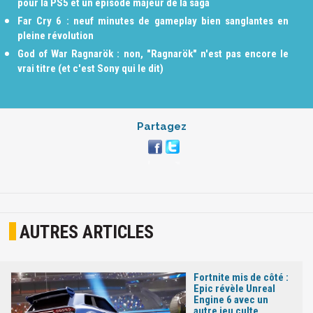
pour la PS5 et un épisode majeur de la saga
Far Cry 6 : neuf minutes de gameplay bien sanglantes en
pleine révolution
God of War Ragnarök : non, "Ragnarök" n'est pas encore le
vrai titre (et c'est Sony qui le dit)
Partagez
AUTRES ARTICLES
Fortnite mis de côté :
Epic révèle Unreal
Engine 6 avec un
autre jeu culte