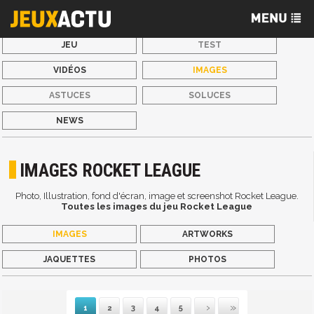
JEU
TEST
VIDÉOS
IMAGES
ASTUCES
SOLUCES
NEWS
IMAGES ROCKET LEAGUE
Photo, Illustration, fond d'écran, image et screenshot Rocket League.
Toutes les images du jeu Rocket League
IMAGES
ARTWORKS
JAQUETTES
PHOTOS
1
2
3
4
5
Suivante
Dernière