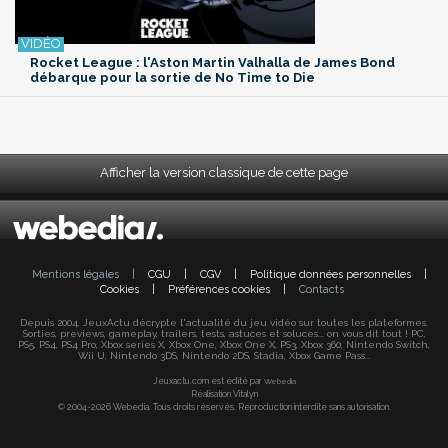
Rocket League : l'Aston Martin Valhalla de James Bond
débarque pour la sortie de No Time to Die
Afficher la version classique de cette page
Mentions légales
|
CGU
|
CGV
|
Politique données personnelles
|
Cookies
|
Préférences cookies
|
Contacts
Depuis 2004, JeuxActu décrypte l'actualité du jeu vidéo sur toutes les plateformes.
Sorties, previews, gameplay, trailers, tests, astuces et soluces... on vous dit tout ! PC,
PS5, PS4, PS4 Pro, Xbox series X, Xbox One, Xbox One X, PS3, Xbox 360, Nintendo Switch,
Wii U, Nintendo 3DS, Nintendo 2DS, Stadia, Xbox Game Pass...
Jeuxactu.com est édité par
Webedia
Réalisation Vitalyn
© 2004-2026 Webedia. Tous droits réservés. Reproduction interdite sans autorisation.