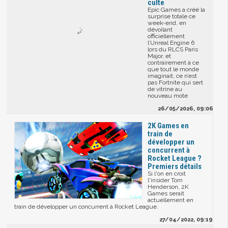
culte
Epic Games a créé la
surprise totale ce
week-end, en
dévoilant
officiellement
l’Unreal Engine 6
lors du RLCS Paris
Major, et
contrairement à ce
que tout le monde
imaginait, ce n’est
pas Fortnite qui sert
de vitrine au
nouveau mote
26/05/2026, 09:06
2K Games en
train de
développer un
concurrent à
Rocket League ?
Premiers détails
Si l'on en croit
l'insider Tom
Henderson, 2K
Games serait
actuellement en
train de développer un concurrent à Rocket League.
27/04/2022, 09:19