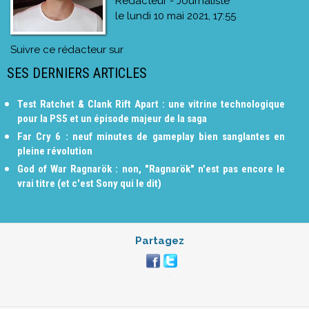
Rédacteur - Journaliste
le
lundi 10 mai 2021, 17:55
Suivre ce rédacteur sur
SES DERNIERS ARTICLES
Test Ratchet & Clank Rift Apart : une vitrine technologique
pour la PS5 et un épisode majeur de la saga
Far Cry 6 : neuf minutes de gameplay bien sanglantes en
pleine révolution
God of War Ragnarök : non, "Ragnarök" n'est pas encore le
vrai titre (et c'est Sony qui le dit)
Partagez