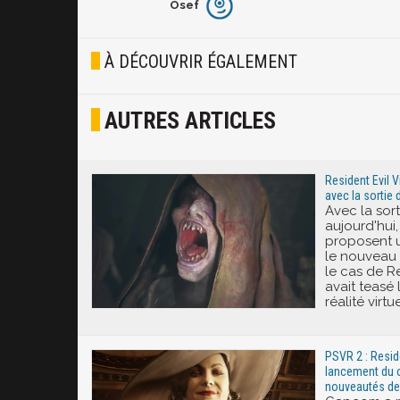
Osef
Furieux
Blasé
À DÉCOUVRIR ÉGALEMENT
Osef
AUTRES ARTICLES
Joyeux
Excité
Resident Evil V
avec la sortie
Avec la sor
aujourd'hui,
proposent u
le nouveau 
le cas de Re
avait teasé
réalité virtue
PSVR 2 : Reside
lancement du c
nouveautés de