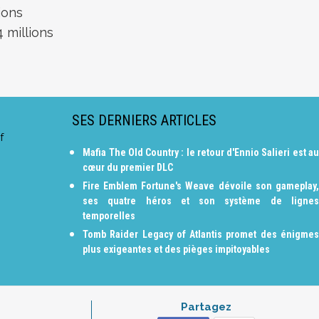
lions
 millions
SES DERNIERS ARTICLES
f
Mafia The Old Country : le retour d'Ennio Salieri est au
cœur du premier DLC
Fire Emblem Fortune's Weave dévoile son gameplay,
ses quatre héros et son système de lignes
temporelles
Tomb Raider Legacy of Atlantis promet des énigmes
plus exigeantes et des pièges impitoyables
Partagez