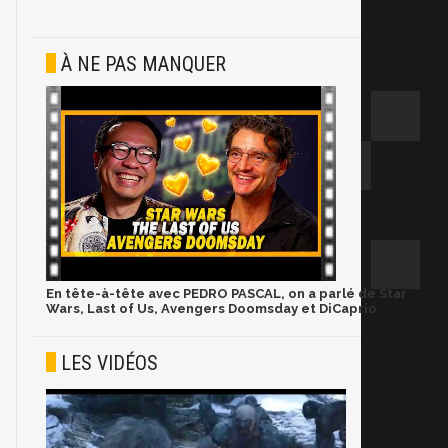
À NE PAS MANQUER
En tête-à-tête avec PEDRO PASCAL, on a parlé de Star
Wars, Last of Us, Avengers Doomsday et DiCaprio
LES VIDÉOS