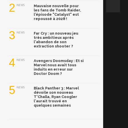
2
NEWS
Mauvaise nouvelle pour
les fans de Tomb Raider,
l'épisode "Catalyst" est
repoussé à 2028 !
3
NEWS
Far Cry : un nouveau jeu
très ambitieux après
l'abandon de son
extraction shooter ?
4
NEWS
Avengers Doomsday : Et si
Marvel nous avait tous
induits en erreur sur
Doctor Doom ?
5
NEWS
Black Panther 3 : Marvel
dévoile son nouveau
T'Challa, Ryan Coogler
l'aurait trouvé en
quelques semaines