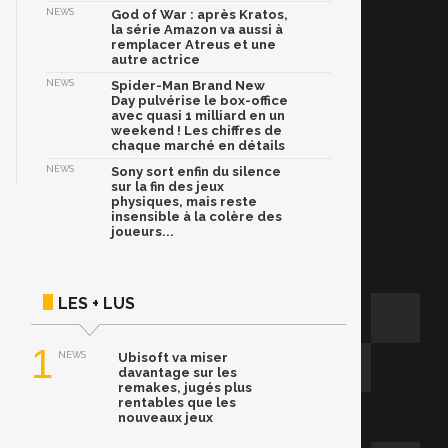
NEWS
God of War : après Kratos,
la série Amazon va aussi à
remplacer Atreus et une
autre actrice
NEWS
Spider-Man Brand New
Day pulvérise le box-office
avec quasi 1 milliard en un
weekend ! Les chiffres de
chaque marché en détails
NEWS
Sony sort enfin du silence
sur la fin des jeux
physiques, mais reste
insensible à la colère des
joueurs...
LES + LUS
1
NEWS
Ubisoft va miser
davantage sur les
remakes, jugés plus
rentables que les
nouveaux jeux