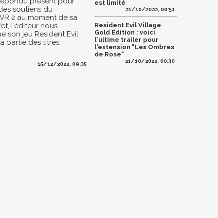
épondu présent pour
est limité
 des soutiens du
21/10/2022, 00:51
 VR 2 au moment de sa
fet, l'éditeur nous
Resident Evil Village
Gold Edition : voici
 son jeu Resident Evil
l'ultime trailer pour
a partie des titres
l'extension "Les Ombres
de Rose"
21/10/2022, 00:30
15/12/2022, 09:35