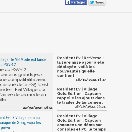
Resident Evil Re:Verse :
illage : le VR Mode est lancé
la 1ère mise à jour a été
 du PSVR 2
déployée, voilà les
tie du PSVR 2
nouveautés qu'elle
 certains grands jeux
contient
ne compatibilité avec
16/11/2022, 18:37
casque de la PS5. C'est
sident Evil Village qui
Resident Evil Village
Gold Edition : Capcom
 l'arrivé de ce mode en
rappelle les ajouts dans
lle.
le trailer de lancement
28/10/2022, 09:24
22/02/2023, 16:51
Resident Evil Village
nt Evil 8 Village sera au
Gold Edition : Capcom
asque de Sony, voici les
annonce une démo sur
 prévu
consoles et PC, le temps