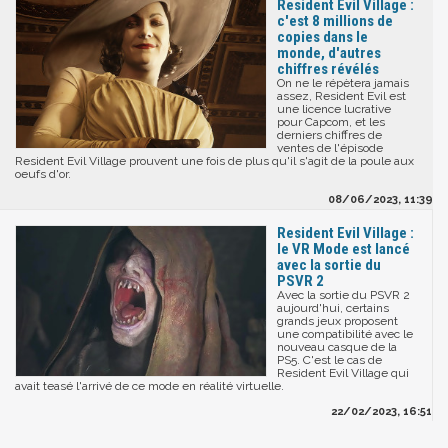
Resident Evil Village :
c'est 8 millions de
copies dans le
monde, d'autres
chiffres révélés
On ne le répètera jamais
assez, Resident Evil est
une licence lucrative
pour Capcom, et les
derniers chiffres de
ventes de l'épisode
Resident Evil Village prouvent une fois de plus qu'il s'agit de la poule aux
oeufs d'or.
08/06/2023, 11:39
Resident Evil Village :
le VR Mode est lancé
avec la sortie du
PSVR 2
Avec la sortie du PSVR 2
aujourd'hui, certains
grands jeux proposent
une compatibilité avec le
nouveau casque de la
PS5. C'est le cas de
Resident Evil Village qui
avait teasé l'arrivé de ce mode en réalité virtuelle.
22/02/2023, 16:51