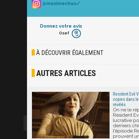
@maximechao/
Donnez votre avis
Osef
Furieux
Blasé
À DÉCOUVRIR ÉGALEMENT
Osef
AUTRES ARTICLES
Joyeux
Excité
Resident Evil Vi
copies dans le
révélés
On ne le ré
Resident Evi
lucrative p
derniers chi
l'épisode Re
prouvent une