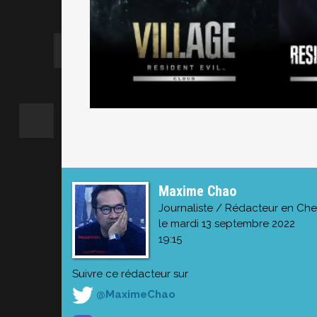
Maxime Chao
Journaliste / Rédacteur en Che
le mardi 13 septembre 2022
19:15
Suivre ce rédacteur sur
@MaximeChao