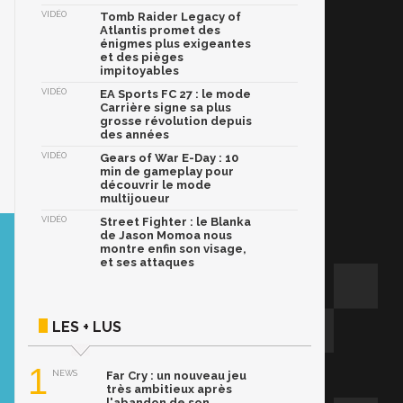
VIDÉO
Tomb Raider Legacy of
Atlantis promet des
énigmes plus exigeantes
et des pièges
impitoyables
VIDÉO
EA Sports FC 27 : le mode
Carrière signe sa plus
grosse révolution depuis
des années
VIDÉO
Gears of War E-Day : 10
min de gameplay pour
découvrir le mode
multijoueur
VIDÉO
Street Fighter : le Blanka
de Jason Momoa nous
montre enfin son visage,
et ses attaques
LES + LUS
1
NEWS
Far Cry : un nouveau jeu
très ambitieux après
l'abandon de son