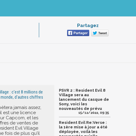
Partagez
PSVR 2 : Resident Evil 8
llage : c'est 8 millions de
Village sera au
 monde, d'autres chiffres
lancement du casque de
Sony, voici les
pètera jamais assez,
nouveautés de prévu
l est une licence
15/12/2022, 09:35
our Capcom, et les
ffres de ventes de
Resident Evil Re:Verse :
la 1ère mise à jour a été
sident Evil Village
déployée, voilà les
 fois de plus qu'il