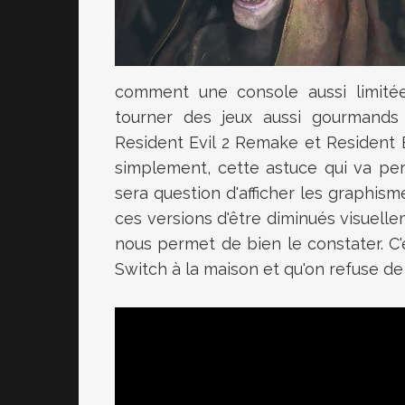
comment une console aussi limité
tourner des jeux aussi gourmands q
Resident Evil 2 Remake et Resident 
simplement, cette astuce qui va pe
sera question d'afficher les graphis
ces versions d'être diminués visuell
nous permet de bien le constater. C'
Switch à la maison et qu'on refuse de