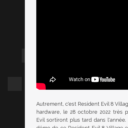
Autrement, c'est Resident Evil 8 Vill
hardware, le 28 octobre 2022 très p
Evil sortiront plus tard dans l'année
démo de ce Resident Evil 8 Village 