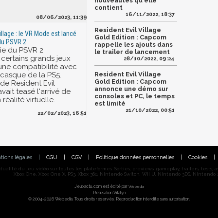
nouveautés qu'elle
contient
16/11/2022, 18:37
08/06/2023, 11:39
Resident Evil Village
illage : le VR Mode est lancé
Gold Edition : Capcom
 du PSVR 2
rappelle les ajouts dans
tie du PSVR 2
le trailer de lancement
 certains grands jeux
28/10/2022, 09:24
ne compatibilité avec
casque de la PS5.
Resident Evil Village
Gold Edition : Capcom
 de Resident Evil
annonce une démo sur
avait teasé l'arrivé de
consoles et PC, le temps
éalité virtuelle.
est limité
21/10/2022, 00:51
22/02/2023, 16:51
tions légales
|
CGU
|
CGV
|
Politique données personnelles
|
Cookies
|
alité du jeu vidéo sur toutes les plateformes. Sorties, previews, gameplay, trailers, tests, astu
Xbox One, Xbox One X, PS3, Xbox 360, Nintendo Switch, Wii U, Nintendo 3DS, Nintendo 2
Jeuxactu.com est édité par
Webedia
Réalisation Vitalyn
© 2004-2026 Webedia. Tous droits réservés. Reproduction interdite sans autorisation.