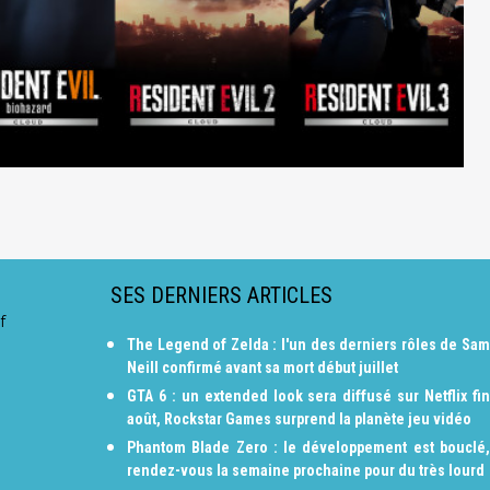
SES DERNIERS ARTICLES
f
The Legend of Zelda : l'un des derniers rôles de Sam
Neill confirmé avant sa mort début juillet
GTA 6 : un extended look sera diffusé sur Netflix fin
août, Rockstar Games surprend la planète jeu vidéo
Phantom Blade Zero : le développement est bouclé,
rendez-vous la semaine prochaine pour du très lourd