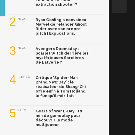
extraction shooter ?
2
NEWS
Ryan Gosling a convaincu
Marvel de relancer Ghost
Rider avec son propre
pitch ! Explications.
3
NEWS
Avengers Doomsday :
Scarlet Witch derrière les
mystérieuses Sorcières
de Latvérie ?
4
PREVIEW
Critique 'Spider-Man
Brand New Day' : le
réalisateur de Shang-Chi
offre enfin à Tom Holland
le film qu’il méritait
5
VIDÉO
Gears of War E-Day : 10
min de gameplay pour
découvrir le mode
multijoueur