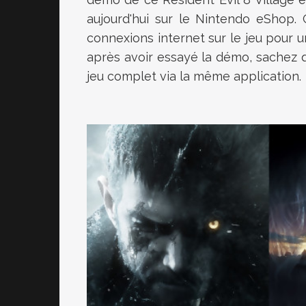
aujourd'hui sur le Nintendo eShop.
connexions internet sur le jeu pour u
après avoir essayé la démo, sachez 
jeu complet via la même application.