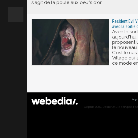
s'agit de la poule aux oeufs d'or.
Resident Evil V
avec la sortie
Avec la sor
aujourd'hui,
proposent u
le nouveau 
C'est le cas
Village qui 
ce mode en r
Men
Depuis 2004, JeuxActu décrypte l'actu