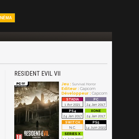
INÉMA
RESIDENT EVIL VII
Jeu :
Survival Horror
Editeur :
Capcom
Développeur :
Capcom
1 Avr 2021
24 Jan 2017
24 Jan 2017
24 Jan 2017
N.C.
14 Juin 2022