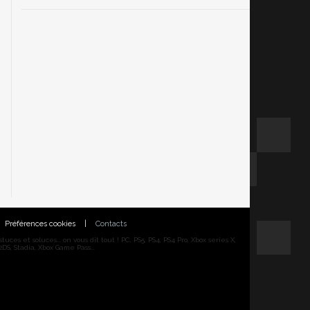
Préférences cookies
|
Contacts
ces et soluces... on vous dit tout ! PC, PS5, PS4, PS4 Pro, Xbox series X,
DS, Stadia, Xbox Game Pass...