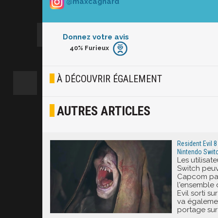
@maxcagnard
Donnez votre avis
40%
Furieux
Furieux
Blasé
À DÉCOUVRIR ÉGALEMENT
Osef
AUTRES ARTICLES
Joyeux
Excité
Resident Evil 8 
Nintendo Swit
Les utilisat
Switch peuve
Capcom par
l'ensemble 
Evil sorti s
va également
portage sur