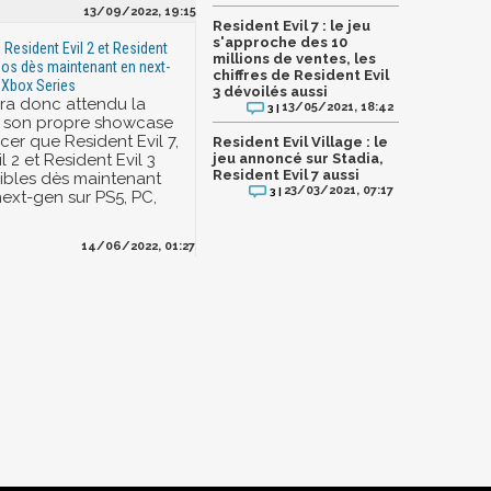
13/09/2022, 19:15
Resident Evil 7 : le jeu
s'approche des 10
, Resident Evil 2 et Resident
millions de ventes, les
spos dès maintenant en next-
chiffres de Resident Evil
 Xbox Series
3 dévoilés aussi
a donc attendu la
13/05/2021, 18:42
3 |
e son propre showcase
er que Resident Evil 7,
Resident Evil Village : le
l 2 et Resident Evil 3
jeu annoncé sur Stadia,
Resident Evil 7 aussi
ibles dès maintenant
23/03/2021, 07:17
3 |
next-gen sur PS5, PC,
14/06/2022, 01:27