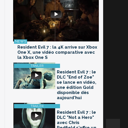
Resident Evil 7 : la 4K arrive sur Xbox
One X, une vidéo comparative avec
la Xbox One S
Resident Evil 7 : le
DLC "End of Zoe"
se lance en vidéo,
une édition Gold
disponible dès
aujourd'hui
Resident Evil 7 : le
DLC "Not a Hero"
avec Chris
Redfield s'offre un