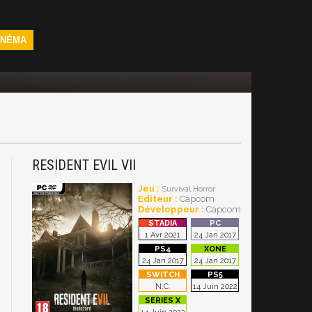
INÉMA
RESIDENT EVIL VII
Jeu :
Survival Horror
Editeur :
Capcom
Développeur :
Capcom
1 Avr 2021
24 Jan 2017
24 Jan 2017
24 Jan 2017
N.C.
14 Juin 2022