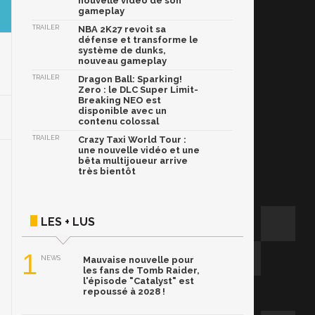
nouvelle vidéo de son
gameplay
TRAILER
NBA 2K27 revoit sa
défense et transforme le
système de dunks,
nouveau gameplay
TRAILER
Dragon Ball: Sparking!
Zero : le DLC Super Limit-
Breaking NEO est
disponible avec un
contenu colossal
TRAILER
Crazy Taxi World Tour :
une nouvelle vidéo et une
bêta multijoueur arrive
très bientôt
LES + LUS
1
NEWS
Mauvaise nouvelle pour
les fans de Tomb Raider,
l'épisode "Catalyst" est
repoussé à 2028 !