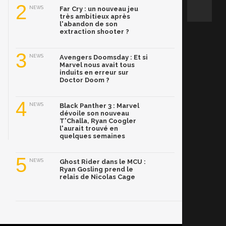
2
NEWS
Far Cry : un nouveau jeu
très ambitieux après
l'abandon de son
extraction shooter ?
3
NEWS
Avengers Doomsday : Et si
Marvel nous avait tous
induits en erreur sur
Doctor Doom ?
4
NEWS
Black Panther 3 : Marvel
dévoile son nouveau
T'Challa, Ryan Coogler
l'aurait trouvé en
quelques semaines
5
NEWS
Ghost Rider dans le MCU :
Ryan Gosling prend le
relais de Nicolas Cage