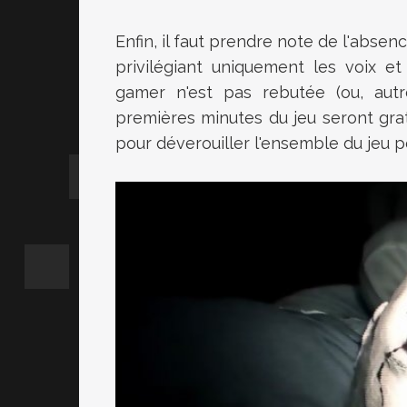
Enfin, il faut prendre note de l'absen
privilégiant uniquement les voix et
gamer n'est pas rebutée (ou, autre
premières minutes du jeu seront gr
pour déverouiller l'ensemble du jeu p