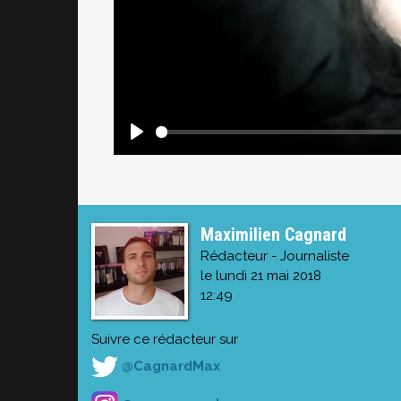
Maximilien Cagnard
Rédacteur - Journaliste
le lundi 21 mai 2018
12:49
Suivre ce rédacteur sur
@CagnardMax