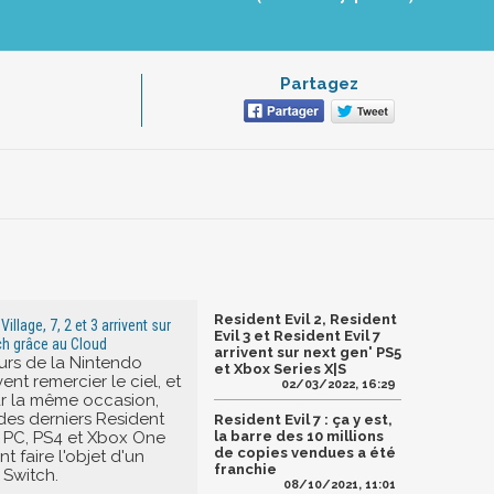
Partagez
Resident Evil 2, Resident
Village, 7, 2 et 3 arrivent sur
Evil 3 et Resident Evil 7
ch grâce au Cloud
arrivent sur next gen' PS5
eurs de la Nintendo
et Xbox Series X|S
nt remercier le ciel, et
02/03/2022, 16:29
 la même occasion,
des derniers Resident
Resident Evil 7 : ça y est,
ur PC, PS4 et Xbox One
la barre des 10 millions
de copies vendues a été
 faire l'objet d'un
franchie
 Switch.
08/10/2021, 11:01