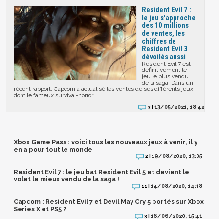
Resident Evil 7 :
le jeu s'approche
des 10 millions
de ventes, les
chiffres de
Resident Evil 3
dévoilés aussi
Resident Evil 7 est
définitivement le
jeu le plus vendu
de la saga. Dans un
récent rapport, Capcom a actualisé les ventes de ses différents jeux,
dont le fameux survival-horror...
13/05/2021, 18:42
3 |
Xbox Game Pass : voici tous les nouveaux jeux à venir, il y
en a pour tout le monde
19/08/2020, 13:05
2 |
Resident Evil 7 : le jeu bat Resident Evil 5 et devient le
volet le mieux vendu de la saga !
14/08/2020, 14:18
11 |
Capcom : Resident Evil 7 et Devil May Cry 5 portés sur Xbox
Series X et PS5 ?
16/06/2020, 15:41
3 |