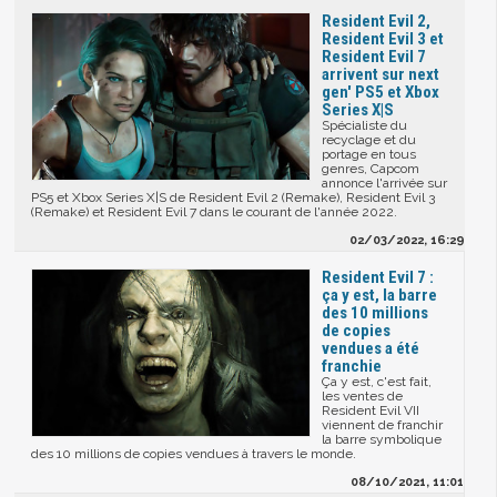
Resident Evil 2,
Resident Evil 3 et
Resident Evil 7
arrivent sur next
gen' PS5 et Xbox
Series X|S
Spécialiste du
recyclage et du
portage en tous
genres, Capcom
annonce l'arrivée sur
PS5 et Xbox Series X|S de Resident Evil 2 (Remake), Resident Evil 3
(Remake) et Resident Evil 7 dans le courant de l'année 2022.
02/03/2022, 16:29
Resident Evil 7 :
ça y est, la barre
des 10 millions
de copies
vendues a été
franchie
Ça y est, c'est fait,
les ventes de
Resident Evil VII
viennent de franchir
la barre symbolique
des 10 millions de copies vendues à travers le monde.
08/10/2021, 11:01