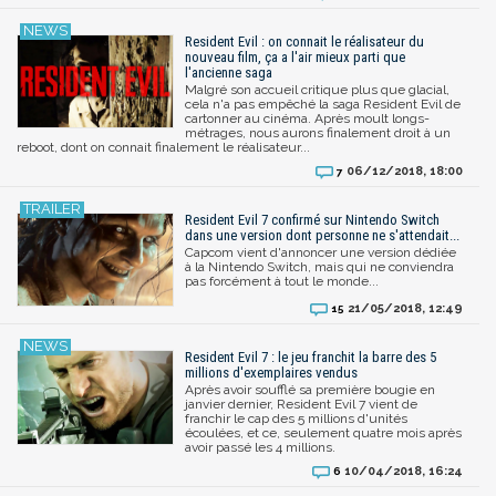
Resident Evil : on connait le réalisateur du
nouveau film, ça a l'air mieux parti que
l'ancienne saga
Malgré son accueil critique plus que glacial,
cela n'a pas empêché la saga Resident Evil de
cartonner au cinéma. Après moult longs-
métrages, nous aurons finalement droit à un
reboot, dont on connait finalement le réalisateur...
06/12/2018, 18:00
7
Resident Evil 7 confirmé sur Nintendo Switch
dans une version dont personne ne s'attendait...
Capcom vient d'annoncer une version dédiée
à la Nintendo Switch, mais qui ne conviendra
pas forcément à tout le monde...
21/05/2018, 12:49
15
Resident Evil 7 : le jeu franchit la barre des 5
millions d'exemplaires vendus
Après avoir soufflé sa première bougie en
janvier dernier, Resident Evil 7 vient de
franchir le cap des 5 millions d'unités
écoulées, et ce, seulement quatre mois après
avoir passé les 4 millions.
10/04/2018, 16:24
6