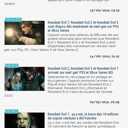
Switch.
13/09/2022, 19:15
Resident Evil 7, Resident Evil 2 et Resident Evil 3
sont dispos dès maintenant en next-gen sur PS5
et Xbox Series
Capcom aura donc attendu la diffusion de son
propre showcase pour annoncer que Resident
Evil 7, Resident Evil 2 et Resident Evil 3 sont
disponibles dès maintenant en version next-
gen sur PS5, PC, Xbox Series X et Xbox Series S.
14/06/2022, 01:27
Resident Evil 2, Resident Evil 3 et Resident Evil 7
arrivent sur next gen' PS5 et Xbox Series X|S
Spécialiste du recyclage et du portage en
tous genres, Capcom annonce l'arrivée sur
PS5 et Xbox Series X|S de Resident Evil 2
(Remake), Resident Evil 3 (Remake) et
Resident Evil 7 dans le courant de l'année
2022.
02/03/2022, 16:29
Resident Evil 7 : ça y est, la barre des 10 millions
de copies vendues a été franchie
Ça y est, c'est fait, les ventes de Resident Evil
VII viennent de franchir la barre symbolique