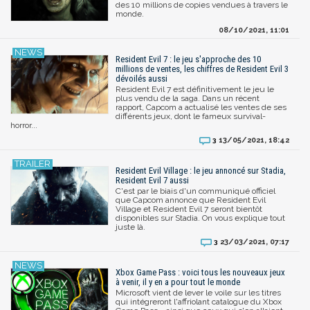
des 10 millions de copies vendues à travers le
monde.
08/10/2021, 11:01
Resident Evil 7 : le jeu s'approche des 10
millions de ventes, les chiffres de Resident Evil 3
dévoilés aussi
Resident Evil 7 est définitivement le jeu le
plus vendu de la saga. Dans un récent
rapport, Capcom a actualisé les ventes de ses
différents jeux, dont le fameux survival-
horror...
13/05/2021, 18:42
3
Resident Evil Village : le jeu annoncé sur Stadia,
Resident Evil 7 aussi
C'est par le biais d'un communiqué officiel
que Capcom annonce que Resident Evil
Village et Resident Evil 7 seront bientôt
disponibles sur Stadia. On vous explique tout
juste là.
23/03/2021, 07:17
3
Xbox Game Pass : voici tous les nouveaux jeux
à venir, il y en a pour tout le monde
Microsoft vient de lever le voile sur les titres
qui intégreront l'affriolant catalogue du Xbox