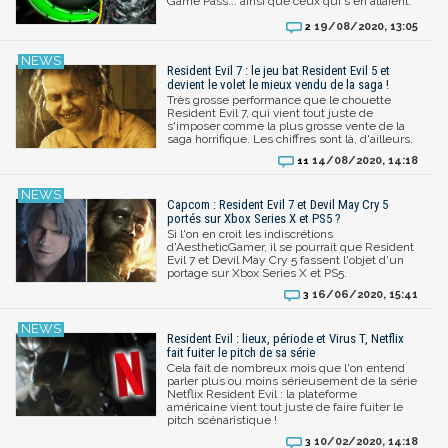
Game Pass... ainsi que ceux qui s'en allaient.
19/08/2020, 13:05
2
Resident Evil 7 : le jeu bat Resident Evil 5 et
devient le volet le mieux vendu de la saga !
Très grosse performance que le chouette
Resident Evil 7, qui vient tout juste de
s'imposer comme la plus grosse vente de la
saga horrifique. Les chiffres sont là, d'ailleurs.
14/08/2020, 14:18
11
Capcom : Resident Evil 7 et Devil May Cry 5
portés sur Xbox Series X et PS5 ?
Si l'on en croit les indiscrétions
d'AestheticGamer, il se pourrait que Resident
Evil 7 et Devil May Cry 5 fassent l'objet d'un
portage sur Xbox Series X et PS5.
16/06/2020, 15:41
3
Resident Evil : lieux, période et Virus T, Netflix
fait fuiter le pitch de sa série
Cela fait de nombreux mois que l'on entend
parler plus ou moins sérieusement de la série
Netflix Resident Evil : la plateforme
américaine vient tout juste de faire fuiter le
pitch scénaristique !
10/02/2020, 14:18
3