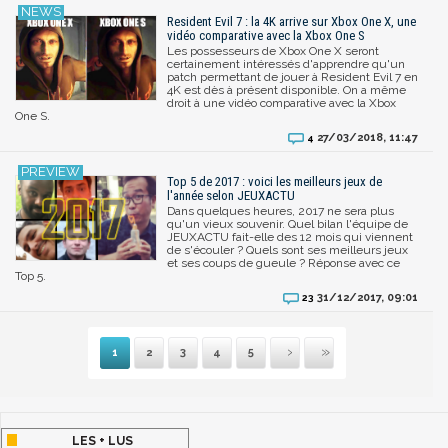
Resident Evil 7 : la 4K arrive sur Xbox One X, une
vidéo comparative avec la Xbox One S
Les possesseurs de Xbox One X seront
certainement intéressés d'apprendre qu'un
patch permettant de jouer à Resident Evil 7 en
4K est dès à présent disponible. On a même
droit à une vidéo comparative avec la Xbox
One S.
27/03/2018, 11:47
4
Top 5 de 2017 : voici les meilleurs jeux de
l'année selon JEUXACTU
Dans quelques heures, 2017 ne sera plus
qu'un vieux souvenir. Quel bilan l'équipe de
JEUXACTU fait-elle des 12 mois qui viennent
de s'écouler ? Quels sont ses meilleurs jeux
et ses coups de gueule ? Réponse avec ce
Top 5.
31/12/2017, 09:01
23
1
2
3
4
5
Suivante
Dernière
LES + LUS