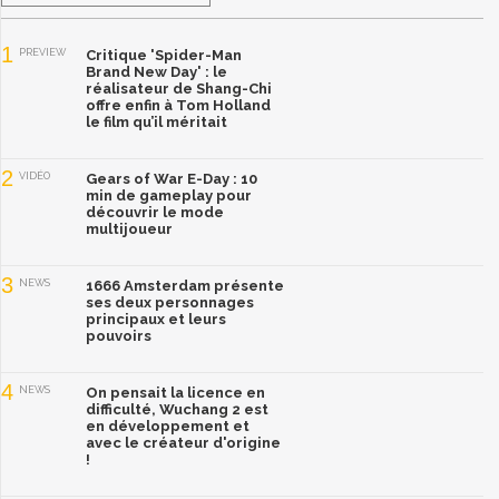
1
PREVIEW
Critique 'Spider-Man
Brand New Day' : le
réalisateur de Shang-Chi
offre enfin à Tom Holland
le film qu’il méritait
2
VIDÉO
Gears of War E-Day : 10
min de gameplay pour
découvrir le mode
multijoueur
3
NEWS
1666 Amsterdam présente
ses deux personnages
principaux et leurs
pouvoirs
4
NEWS
On pensait la licence en
difficulté, Wuchang 2 est
en développement et
avec le créateur d'origine
!