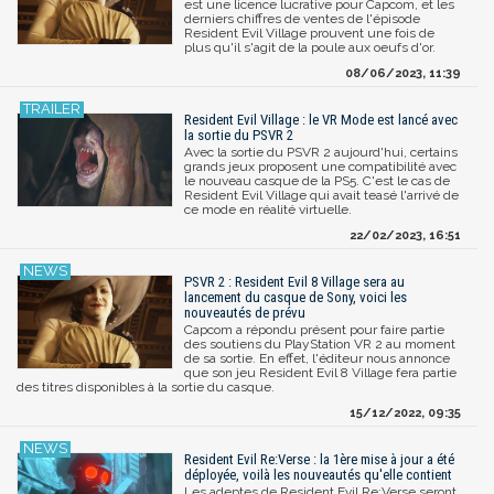
est une licence lucrative pour Capcom, et les
derniers chiffres de ventes de l'épisode
Resident Evil Village prouvent une fois de
plus qu'il s'agit de la poule aux oeufs d'or.
08/06/2023, 11:39
Resident Evil Village : le VR Mode est lancé avec
la sortie du PSVR 2
Avec la sortie du PSVR 2 aujourd'hui, certains
grands jeux proposent une compatibilité avec
le nouveau casque de la PS5. C'est le cas de
Resident Evil Village qui avait teasé l'arrivé de
ce mode en réalité virtuelle.
22/02/2023, 16:51
PSVR 2 : Resident Evil 8 Village sera au
lancement du casque de Sony, voici les
nouveautés de prévu
Capcom a répondu présent pour faire partie
des soutiens du PlayStation VR 2 au moment
de sa sortie. En effet, l'éditeur nous annonce
que son jeu Resident Evil 8 Village fera partie
des titres disponibles à la sortie du casque.
15/12/2022, 09:35
Resident Evil Re:Verse : la 1ère mise à jour a été
déployée, voilà les nouveautés qu'elle contient
Les adeptes de Resident Evil Re:Verse seront