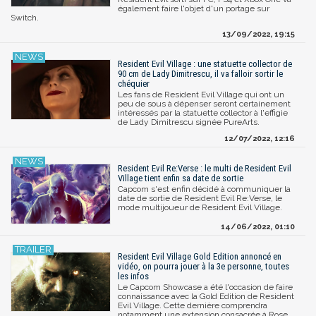
également faire l'objet d'un portage sur
Switch.
13/09/2022, 19:15
Resident Evil Village : une statuette collector de
90 cm de Lady Dimitrescu, il va falloir sortir le
chéquier
Les fans de Resident Evil Village qui ont un
peu de sous à dépenser seront certainement
intéressés par la statuette collector à l'effigie
de Lady Dimitrescu signée PureArts.
12/07/2022, 12:16
Resident Evil Re:Verse : le multi de Resident Evil
Village tient enfin sa date de sortie
Capcom s'est enfin décidé à communiquer la
date de sortie de Resident Evil Re:Verse, le
mode multijoueur de Resident Evil Village.
14/06/2022, 01:10
Resident Evil Village Gold Edition annoncé en
vidéo, on pourra jouer à la 3e personne, toutes
les infos
Le Capcom Showcase a été l'occasion de faire
connaissance avec la Gold Edition de Resident
Evil Village. Cette dernière comprendra
notamment une extension consacrée à Rose,