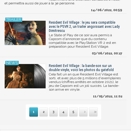
et permettra aussi de jouer à la 3e personne.
14/06/2022, 00:59
Resident Evil Village : le jeu sera compatible
avec le PSVR 2, un trailer angoissant avec Lady
Dimitrescu
Le State of Play de ce soir aura permis à
Capcom d'annoncer que du contenu
compatible avec le PlayStation VR 2 est en
préparation pour Resident Evil Village.
03/06/2022, 00:27
Resident Evil Village : la bande-son sur un
double vinyle, voici les photos du gatefold
Cela fait un an que Resident Evil Village est
sorti, et avec plus de 5 millions d'exemplaires
vendus (chiffres arrêtés en octobre 2021), le
jeu de Capcom est un joli succès. La bande-
son arrive en vinyle.
11/05/2022, 11:02
1
2
3
4
5
Suivante
Dernière