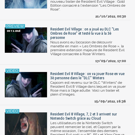
nouveau trailer de Resident Evil Village : Gold
Edition consacré à l'extension "Les Ombres de
Rose".
21/10/2022, 00:30
Resident Evil Village : on a joué au DLC "Les
Ombres de Rose" et testé la vue à la 3è
personne
Nous avons eu l’occasion de découvrir
manette en main « Les Ombres de Rose », la
première extension majeure de Resident Evil
Village consacrée à Rose Winters.
17/09/2022, 17:00
Resident Evil 8 Village : on va jouer Rose en vue
3è personne dans le "DLC" Winters
Capcom est revenu sur le DLC "Winters" de
Resident Evil 8 Village dans lequel on va jouer
Rose mais à l'âge adulte. Voici un trailer et
plein d'images.
15/09/2022, 16:36
Resident Evil 8 Village, 7, 2 et 3 arrivent sur
Nintendo Switch grâce au Cloud
Les utilisateurs de la Nintendo Switch
peuvent remercier le ciel, et Capcom par la
même occasion, l'ensemble des derniers
Resident Evil sorti sur PC, PS4 et Xbox One va