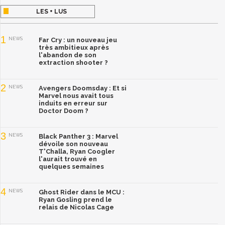
LES + LUS
1
NEWS
Far Cry : un nouveau jeu
très ambitieux après
l'abandon de son
extraction shooter ?
2
NEWS
Avengers Doomsday : Et si
Marvel nous avait tous
induits en erreur sur
Doctor Doom ?
3
NEWS
Black Panther 3 : Marvel
dévoile son nouveau
T'Challa, Ryan Coogler
l'aurait trouvé en
quelques semaines
4
NEWS
Ghost Rider dans le MCU :
Ryan Gosling prend le
relais de Nicolas Cage