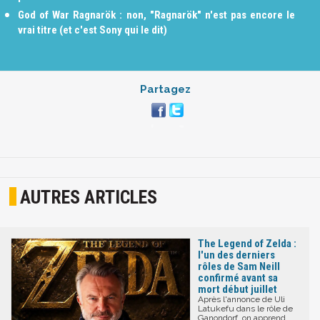
God of War Ragnarök : non, "Ragnarök" n'est pas encore le
vrai titre (et c'est Sony qui le dit)
Partagez
AUTRES ARTICLES
The Legend of Zelda :
l'un des derniers
rôles de Sam Neill
confirmé avant sa
mort début juillet
Après l'annonce de Uli
Latukefu dans le rôle de
Ganondorf, on apprend