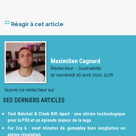
Réagir à cet article
Maximilien Cagnard
Rédacteur - Journaliste
le
vendredi 16 avril 2021, 9:26
Suivre ce rédacteur sur
SES DERNIERS ARTICLES
Test Ratchet & Clank Rift Apart : une vitrine technologique
pour la PS5 et un épisode majeur de la saga
Far Cry 6 : neuf minutes de gameplay bien sanglantes en
pleine révolution