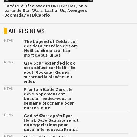
En tête-à-tête avec PEDRO PASCAL, on a
parlé de Star Wars, Last of Us, Avengers
Doomsday et DiCaprio
AUTRES NEWS
NEWS
The Legend of Zelda : l'un
des derniers rôles de Sam
Neill confirmé avant sa
mort début juillet
NEWS
GTA 6 : un extended look
sera diffusé sur Netflix fin
août, Rockstar Games
surprend la planète jeu
vidéo
NEWS
Phantom Blade Zero : le
développement est
bouclé, rendez-vous la
semaine prochaine pour
du très lourd
NEWS
God of War : après Ryan
Hurst, Dave Bautista serait
en négociations pour
devenir le nouveau Kratos
NEWS