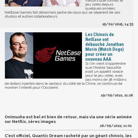
massifs que connaît le
jeu vidéo depuis
quelques années,
NetEase Games fait désormais partie de ceux qui se séparent de ses
studios et autres collaborateurs.
25/02/2025, 14:33
Les Chinois de
NetEase ont
débauché Jonathan
Morin (Watch Dogs)
pour créer un
nouveau AAA
Si l'on vient d'apprendre
que l'Arabie Saoudite
avait un appétit vorace
pour le jeu vidéo, avec
pas moins de 38 millions
de dollars injectés dans le secteur, du côté de la Chine, on continue de
montrer l'intérêt pour l'Occident.
29/09/2022, 21:26
Onimusha est bel et bien de retour, mais via une série animée
sur Netflix, 1ères images
26/09/2022, 11:01
C'est officiel, Quantic Dream racheté par un géant chinois, les