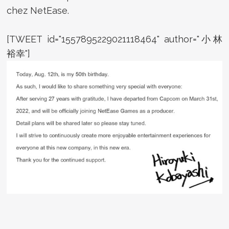
chez NetEase.
[TWEET id="1557895229021118464" author="小林
裕幸"]