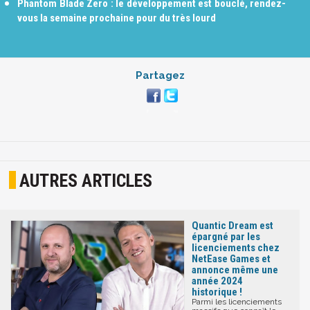
Phantom Blade Zero : le développement est bouclé, rendez-
vous la semaine prochaine pour du très lourd
Partagez
AUTRES ARTICLES
Quantic Dream est
épargné par les
licenciements chez
NetEase Games et
annonce même une
année 2024
historique !
Parmi les licenciements