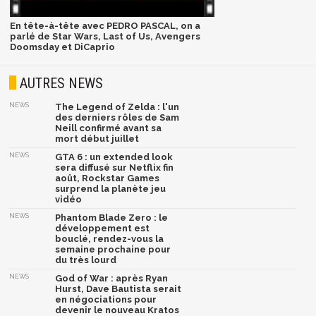
En tête-à-tête avec PEDRO PASCAL, on a
parlé de Star Wars, Last of Us, Avengers
Doomsday et DiCaprio
AUTRES NEWS
NEWS
The Legend of Zelda : l'un
des derniers rôles de Sam
Neill confirmé avant sa
mort début juillet
NEWS
GTA 6 : un extended look
sera diffusé sur Netflix fin
août, Rockstar Games
surprend la planète jeu
vidéo
NEWS
Phantom Blade Zero : le
développement est
bouclé, rendez-vous la
semaine prochaine pour
du très lourd
NEWS
God of War : après Ryan
Hurst, Dave Bautista serait
en négociations pour
devenir le nouveau Kratos