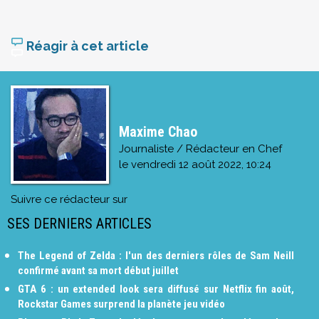
Réagir à cet article
Maxime Chao
Journaliste / Rédacteur en Chef
le
vendredi 12 août 2022, 10:24
Suivre ce rédacteur sur
SES DERNIERS ARTICLES
The Legend of Zelda : l'un des derniers rôles de Sam Neill
confirmé avant sa mort début juillet
GTA 6 : un extended look sera diffusé sur Netflix fin août,
Rockstar Games surprend la planète jeu vidéo