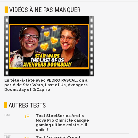
VIDÉOS À NE PAS MANQUER
En tête-à-tête avec PEDRO PASCAL, on a
parlé de Star Wars, Last of Us, Avengers
Doomsday et DiCaprio
AUTRES TESTS
TEST
18
Test SteelSeries Arctis
Nova Pro Omni : le casque
gaming ultime existe-t-il
enfin ?
TEST
Test Assassin’s Creed