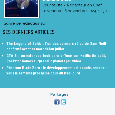
Journaliste / Rédacteur en Chef
le
vendredi 8 novembre 2024, 12:30
Suivre ce rédacteur sur
SES DERNIERS ARTICLES
The Legend of Zelda : l'un des derniers rôles de Sam Neill
confirmé avant sa mort début juillet
GTA 6 : un extended look sera diffusé sur Netflix fin août,
Rockstar Games surprend la planète jeu vidéo
Phantom Blade Zero : le développement est bouclé, rendez-
vous la semaine prochaine pour du très lourd
Partagez