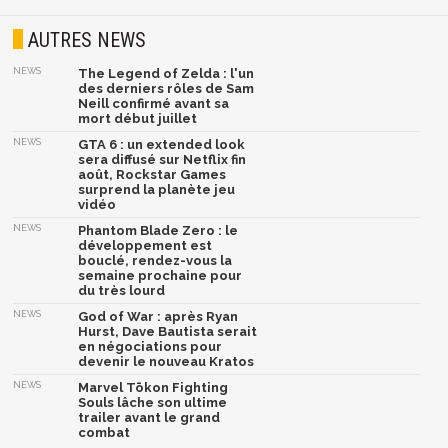
AUTRES NEWS
NEWS
The Legend of Zelda : l'un
des derniers rôles de Sam
Neill confirmé avant sa
mort début juillet
NEWS
GTA 6 : un extended look
sera diffusé sur Netflix fin
août, Rockstar Games
surprend la planète jeu
vidéo
NEWS
Phantom Blade Zero : le
développement est
bouclé, rendez-vous la
semaine prochaine pour
du très lourd
NEWS
God of War : après Ryan
Hurst, Dave Bautista serait
en négociations pour
devenir le nouveau Kratos
NEWS
Marvel Tōkon Fighting
Souls lâche son ultime
trailer avant le grand
combat