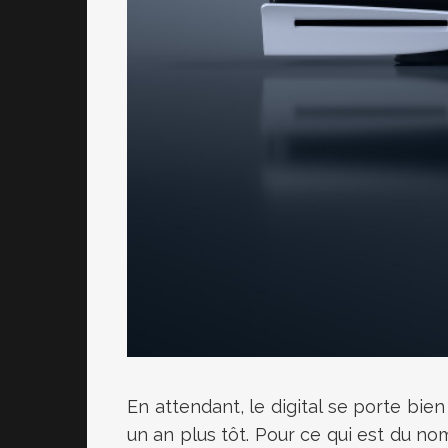
En attendant, le digital se porte bie
un an plus tôt. Pour ce qui est du no