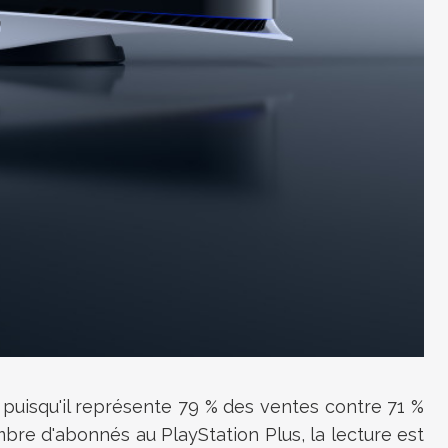
n puisqu'il représente 79 % des ventes contre 71 %
mbre d'abonnés au PlayStation Plus, la lecture est