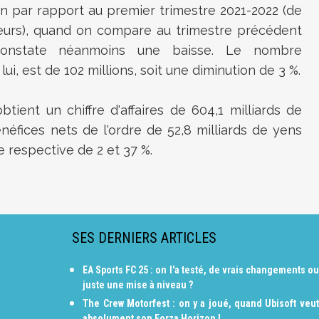
on par rapport au premier trimestre 2021-2022 (de
sateurs), quand on compare au trimestre précédent
on constate néanmoins une baisse. Le nombre
lui, est de 102 millions, soit une diminution de 3 %.
tient un chiffre d'affaires de 604,1 milliards de
énéfices nets de l'ordre de 52,8 milliards de yens
se respective de 2 et 37 %.
SES DERNIERS ARTICLES
EA Sports FC 25 : on l'a testé, de vrais changements ou
juste une mise à niveau ?
The Crew Motorfest : on y a joué, quand Ubisoft veut
absolument son Forza Horizon !