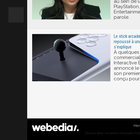
au sein de
PlayStation,
Entertainmen
parole.
Le stick arcade
repoussé à une
s'explique
À quelques
commerciali
Interactive
annoncé le 
son premier 
conçu pour 
Men
Depuis 2004, JeuxActu décrypte l'actu