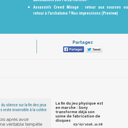
Assassin’s Creed Mirage : retour aux sources ou
retour à l'archaïsme ? Nos impressions (Preview)
Partagez
La fin du jeu physique est
 du silence sur la fin des jeux
en marche : Sony
s reste insensible à la colère
transforme déjà son
usine de fabrication de
ois après avoir
disques
ne véritable tempête
03/07/2026, 21:08