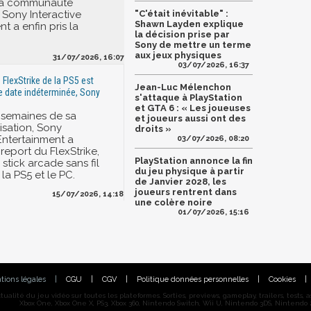
 la communauté
 Sony Interactive
"C'était inévitable" :
Shawn Layden explique
t a enfin pris la
la décision prise par
Sony de mettre un terme
aux jeux physiques
31/07/2026, 16:07
03/07/2026, 16:37
 FlexStrike de la PS5 est
Jean-Luc Mélenchon
 date indéterminée, Sony
s'attaque à PlayStation
et GTA 6 : « Les joueuses
 semaines de sa
et joueurs aussi ont des
sation, Sony
droits »
 Entertainment a
03/07/2026, 08:20
report du FlexStrike,
PlayStation annonce la fin
stick arcade sans fil
du jeu physique à partir
la PS5 et le PC.
de Janvier 2028, les
joueurs rentrent dans
15/07/2026, 14:18
une colère noire
01/07/2026, 15:16
tions légales
|
CGU
|
CGV
|
Politique données personnelles
|
Cookies
|
alité du jeu vidéo sur toutes les plateformes. Sorties, previews, gameplay, trailers, tests, astu
Xbox One, Xbox One X, PS3, Xbox 360, Nintendo Switch, Wii U, Nintendo 3DS, Nintendo 2