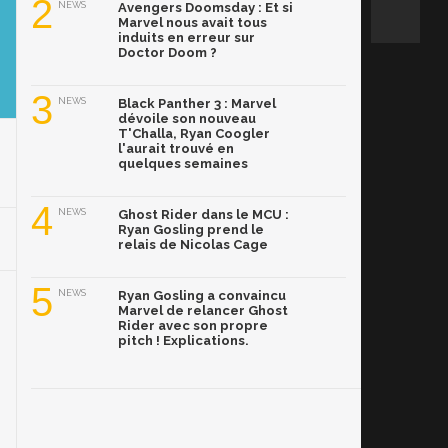
2
NEWS
Avengers Doomsday : Et si
Marvel nous avait tous
induits en erreur sur
Doctor Doom ?
3
NEWS
Black Panther 3 : Marvel
dévoile son nouveau
T'Challa, Ryan Coogler
l'aurait trouvé en
quelques semaines
4
NEWS
Ghost Rider dans le MCU :
Ryan Gosling prend le
relais de Nicolas Cage
5
NEWS
Ryan Gosling a convaincu
Marvel de relancer Ghost
Rider avec son propre
pitch ! Explications.