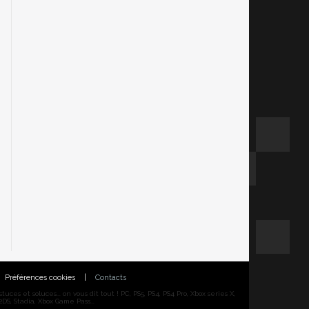
Préférences cookies
|
Contacts
ces et soluces... on vous dit tout ! PC, PS5, PS4, PS4 Pro, Xbox series X,
DS, Stadia, Xbox Game Pass...