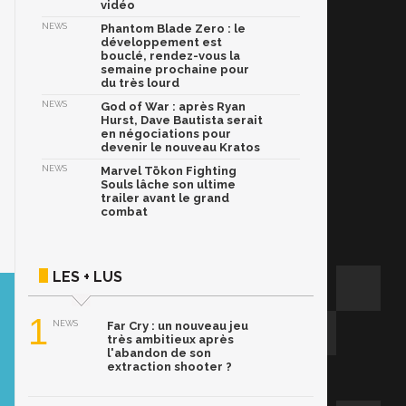
vidéo
NEWS
Phantom Blade Zero : le
développement est
bouclé, rendez-vous la
semaine prochaine pour
du très lourd
NEWS
God of War : après Ryan
Hurst, Dave Bautista serait
en négociations pour
devenir le nouveau Kratos
NEWS
Marvel Tōkon Fighting
Souls lâche son ultime
trailer avant le grand
combat
LES + LUS
1
NEWS
Far Cry : un nouveau jeu
très ambitieux après
l'abandon de son
extraction shooter ?