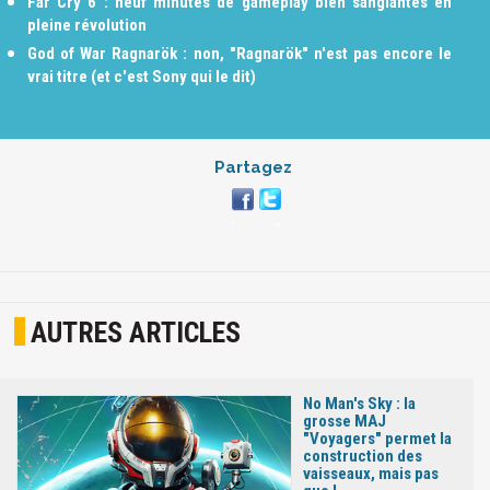
Far Cry 6 : neuf minutes de gameplay bien sanglantes en
pleine révolution
God of War Ragnarök : non, "Ragnarök" n'est pas encore le
vrai titre (et c'est Sony qui le dit)
Partagez
AUTRES ARTICLES
No Man's Sky : la
grosse MAJ
"Voyagers" permet la
construction des
vaisseaux, mais pas