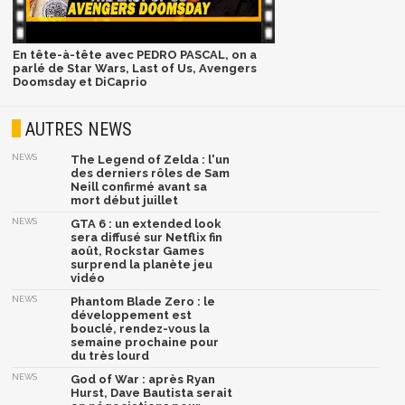
En tête-à-tête avec PEDRO PASCAL, on a
parlé de Star Wars, Last of Us, Avengers
Doomsday et DiCaprio
AUTRES NEWS
NEWS
The Legend of Zelda : l'un
des derniers rôles de Sam
Neill confirmé avant sa
mort début juillet
NEWS
GTA 6 : un extended look
sera diffusé sur Netflix fin
août, Rockstar Games
surprend la planète jeu
vidéo
NEWS
Phantom Blade Zero : le
développement est
bouclé, rendez-vous la
semaine prochaine pour
du très lourd
NEWS
God of War : après Ryan
Hurst, Dave Bautista serait