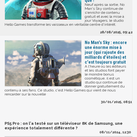
que !
Neuf après sa sortie, No
Man's Sky continue de
s'enrichir de contenu
gratuit et avec la mise à
jour Voyagers, le studio
Hello Games transforme les vaisseaux en véritable centre d'intérêt.
28/08/2025, 09:42
No Man's Sky : encore
une énorme mise à
jour (qui rajoute des
milliards d'étoiles) et
c'est toujours gratuit
A l'heure où les éditeurs
et les studios font payer
le moindre bonus
cosmétique, il est un
studio qui continue de
donner gratuitement du
contenu à ses fans. Ce studio, c'est Hello Games qui vient de nous
rencarder sur la nouvelle
30/01/2025, 08:51
PS5 Pro : on l'a testé sur un téléviseur 8K de Samsung, une
expérience totalement différente ?
08/11/2024, 12:30