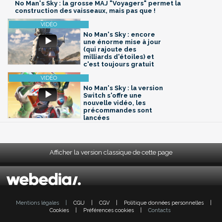
No Man's Sky : la grosse MAJ "Voyagers" permet la
construction des vaisseaux, mais pas que !
No Man's Sky : encore
une énorme mise à jour
(qui rajoute des
milliards d'étoiles) et
c'est toujours gratuit
No Man's Sky : la version
Switch s'offre une
nouvelle vidéo, les
précommandes sont
lancées
Afficher la version classique de cette page
Mentions légales
|
CGU
|
CGV
|
Politique données personnelles
|
Cookies
|
Préférences cookies
|
Contacts