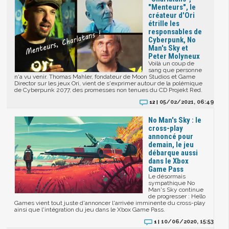
"Menteurs", le
créateur d'Ori
étrille les
responsables de
Cyberpunk, No
Man's Sky et
Peter Molyneux
Voilà un coup de
sang que personne
n'a vu venir. Thomas Mahler, fondateur de Moon Studios et Game
Director sur les jeux Ori, vient de s'exprimer autour de la polémique
de Cyberpunk 2077, des promesses non tenues du CD Projekt Red.
05/02/2021, 06:49
12 |
No Man's Sky : le
cross-play
annoncé pour
demain, le jeu
débarque aussi
dans le Xbox
Game Pass
Le désormais
sympathique No
Man's Sky continue
de progresser : Hello
Games vient tout juste d'annoncer l'arrivée imminente du cross-play
ainsi que l'intégration du jeu dans le Xbox Game Pass.
10/06/2020, 15:53
1 |