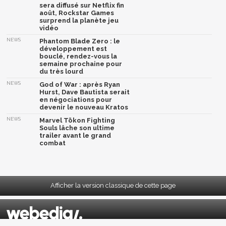
sera diffusé sur Netflix fin
août, Rockstar Games
surprend la planète jeu
vidéo
NEWS
Phantom Blade Zero : le
développement est
bouclé, rendez-vous la
semaine prochaine pour
du très lourd
NEWS
God of War : après Ryan
Hurst, Dave Bautista serait
en négociations pour
devenir le nouveau Kratos
NEWS
Marvel Tōkon Fighting
Souls lâche son ultime
trailer avant le grand
combat
Afficher la version classique de cette page