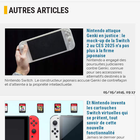
AUTRES ARTICLES
Nintendo attaque
Genki en justice : le
mock-up de la Switch
2 au CES 2025 n'a pas
plus à la firme
japonaise
Nintendo a engagé des
poursuites judiciaires
contre Genki, connue
pour ses accessoires
alternatifs destinés à la
Nintendo Switch. Le constructeur japonais accuse Genki de contrefaçon
et d'atteinte à la propriété intellectuelle.
05/05/2025, 09:17
Et Nintendo inventa
les cartouches
Switch virtuelles qui
se prêtent, tout
savoir de cette
nouvelle
fonctionnalité
Jamais le dernier pour