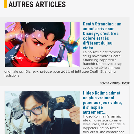
AUTRES ARTICLES
Death Stranding : un
animé arrive sur
Disney+, c'est très
coloré et très
différent du jeu
vidéo...
La nouvelle est tombée
ce 13 novembre : Death
Stranding s’apprête à
franchir un nouveau cap
avec une série animée
originale sur Disney+, prévue pour 2027, et intitulée Death Stranding
Isolations.
13/11/2025, 15:32
Hideo Kojima admet
ne plus vraiment
jouer aux jeux vidéo,
il s'inspire
autrement...
Hideo Kojima n’a jamais
été un créateur comme
les autres, et il vient de le
rappeler une nouvelle
fois lors d’une conférence