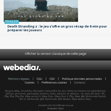
Death Stranding 2 : le jeu s'offre un gros récap de 6 min pour
préparer les joueurs
Afficher la version classique de cette page
Mentions légales
|
CGU
|
CGV
|
Politique données personnelles
|
Cookies
|
Préférences cookies
|
Contacts
Depuis 2004, JeuxActu décrypte l'actualité du jeu vidéo sur toutes les plateformes.
Sorties, previews, gameplay, trailers, tests, astuces et soluces... on vous dit tout ! PC,
PS5, PS4, PS4 Pro, Xbox series X, Xbox One, Xbox One X, PS3, Xbox 360, Nintendo Switch,
Wii U, Nintendo 3DS, Nintendo 2DS, Stadia, Xbox Game Pass...
Jeuxactu.com est édité par
Webedia
Réalisation Vitalyn