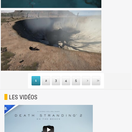
1
2
3
4
5
Suivante
Dernière
LES VIDÉOS