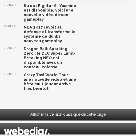
TRAILER
Street Fighter 6 : Yasmine
est disponible, voici une
nouvelle vidéo de son
gameplay
TRAILER
NBA 2K27 revoit sa
défense et transforme le
système de dunks,
nouveau gameplay
TRAILER
Dragon Ball: Sparking!
Zero : le DLC Super Limit-
Breaking NEO est
disponible avec un
contenu colossal
TRAILER
Crazy Taxi World Tour :
une nouvelle vidéo et une
bêta multijoueur arrive
très bientôt
Afficher la version classique de cette page