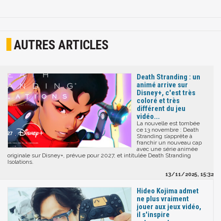
AUTRES ARTICLES
Death Stranding : un
animé arrive sur
Disney+, c'est très
coloré et très
différent du jeu
vidéo...
La nouvelle est tombée
ce 13 novembre : Death
Stranding s’apprête à
franchir un nouveau cap
avec une série animée
originale sur Disney+, prévue pour 2027, et intitulée Death Stranding
Isolations.
13/11/2025, 15:32
Hideo Kojima admet
ne plus vraiment
jouer aux jeux vidéo,
il s'inspire