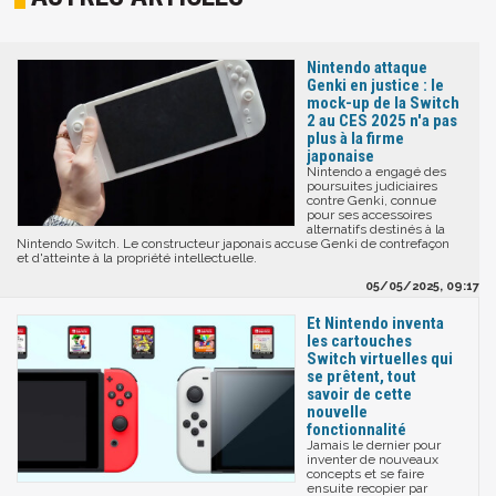
Nintendo attaque
Genki en justice : le
mock-up de la Switch
2 au CES 2025 n'a pas
plus à la firme
japonaise
Nintendo a engagé des
poursuites judiciaires
contre Genki, connue
pour ses accessoires
alternatifs destinés à la
Nintendo Switch. Le constructeur japonais accuse Genki de contrefaçon
et d'atteinte à la propriété intellectuelle.
05/05/2025, 09:17
Et Nintendo inventa
les cartouches
Switch virtuelles qui
se prêtent, tout
savoir de cette
nouvelle
fonctionnalité
Jamais le dernier pour
inventer de nouveaux
concepts et se faire
ensuite recopier par