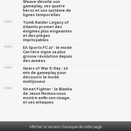
Weave dévoile son
gameplay, ses quatre
héros et son système de
lignes temporelles
VIDÉO
Tomb Raider Legacy of
Atlantis promet des
énigmes plus exigeantes
et des pièges
impitoyables
VIDÉO
EA Sports FC 27 : le mode
Carrière signe sa plus
grosse révolution depuis
des années
VIDÉO
Gears of War E-Day : 10
min de gameplay pour
découvrir le mode
multijoueur
VIDÉO
Street Fighter : le Blanka
de Jason Momoa nous
montre enfin son visage,
et ses attaques
Afficher la version classique de cette page