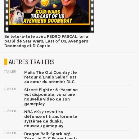
En tête-à-tête avec PEDRO PASCAL, on a
parlé de Star Wars, Last of Us, Avengers
Doomsday et DiCaprio
AUTRES TRAILERS
TRAILER
Mafia The Old Country : le
retour d'Ennio Salieri est
au cœur du premier DLC
TRAILER
Street Fighter 6 : Yasmine
est disponible, voici une
nouvelle vidéo de son
gameplay
TRAILER
NBA 2K27 revoit sa
défense et transforme le
système de dunks,
nouveau gameplay
TRAILER
Dragon Ball: Sparking!
Zero : le DLC Super Limit-