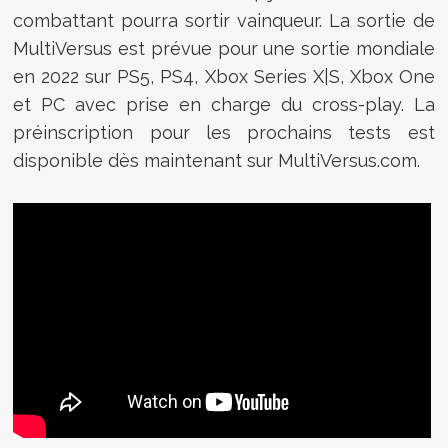
combattant pourra sortir vainqueur. La sortie de
MultiVersus est prévue pour une sortie mondiale
en 2022 sur PS5, PS4, Xbox Series X|S, Xbox One
et PC avec prise en charge du cross-play. La
préinscription pour les prochains tests est
disponible dès maintenant sur MultiVersus.com.