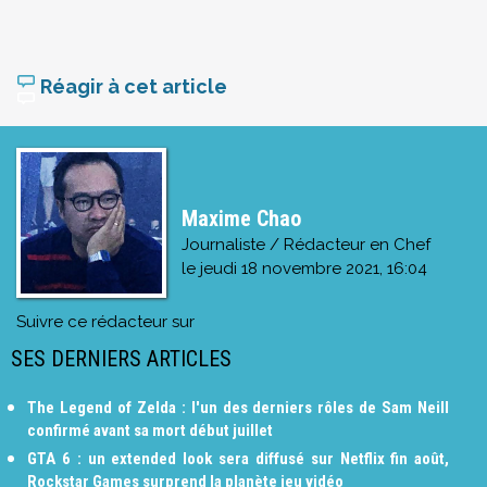
Réagir à cet article
Maxime Chao
Journaliste / Rédacteur en Chef
le
jeudi 18 novembre 2021, 16:04
Suivre ce rédacteur sur
SES DERNIERS ARTICLES
The Legend of Zelda : l'un des derniers rôles de Sam Neill
confirmé avant sa mort début juillet
GTA 6 : un extended look sera diffusé sur Netflix fin août,
Rockstar Games surprend la planète jeu vidéo