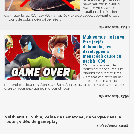
de massue qui vient de
nous heurter la nuque :
Warner Bros Games
aurait pris la décision
d'annuler le jeu Wonder Woman après 5 ans de développement et 100
millions de dollars déjà dépensés...
25/02/2025, 23:48
Multiversus : le jeu va
être (déjà)
débranché, les
développeurs
menacés à cause du
pack à 100€
Multiversus avait de
belles ambitions, mais le
brawler de Warner Bros
Games a été rattrapé par
la réalité : le manque
d'intérêt des joueurs. Après un Early Access qui a cartonné et une pause
d'un an pour changer de moteur et relan
03/02/2025, 13:56
Multiversus : Nubia, Reine des Amazone, débarque dans le
roster, vidéo de gameplay
15/10/2024, 10:08