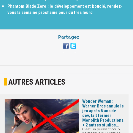
Phantom Blade Zero : le développement est bouclé, rendez-
vous la semaine prochaine pour du très lourd
Partagez
AUTRES ARTICLES
Wonder Woman :
Warner Bros annule le
jeu après 5 ans de
dév, fait fermer
Monolith Productions
+ 2 autres studios...
C'est un puissant coup