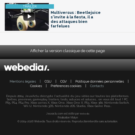
Multiversus : Beetlejuice
s'invite à la fiesta, il a
des attaques bien
farfelues
Afficher la version classique de cette page
Mentions légales
|
CGU
|
CGV
|
Politique données personnelles
|
Cookies
|
Préférences cookies
|
Contacts
Depuis 2004, JeuxActu décrypte l'actualité du jeu vidéo sur toutes les plateformes.
Sorties, previews, gameplay, trailers, tests, astuces et soluces... on vous dit tout ! PC,
PS5, PS4, PS4 Pro, Xbox series X, Xbox One, Xbox One X, PS3, Xbox 360, Nintendo Switch,
Wii U, Nintendo 3DS, Nintendo 2DS, Stadia, Xbox Game Pass...
Jeuxactu.com est édité par
Webedia
Réalisation Vitalyn
© 2004-2026 Webedia. Tous droits réservés. Reproduction interdite sans autorisation.