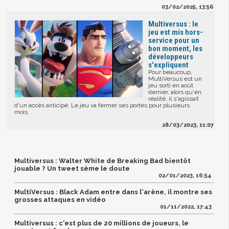
03/02/2025, 13:56
Multiversus : le
jeu est mis hors-
service pour un
bon moment, les
développeurs
s'expliquent
Pour beaucoup,
MultiVersus est un
jeu sorti en août
dernier, alors qu'en
réalité, il s'agissait
d'un accès anticipé. Le jeu va fermer ses portes pour plusieurs
mois.
28/03/2023, 11:07
Multiversus : Walter White de Breaking Bad bientôt
jouable ? Un tweet sème le doute
02/01/2023, 16:54
MultiVersus : Black Adam entre dans l'arène, il montre ses
grosses attaques en vidéo
01/11/2022, 17:43
Multiversus : c'est plus de 20 millions de joueurs, le