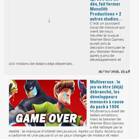
dév, fait fermer
Monolith
Productions + 2
autres studios...
C'est un puissant
coup de massue qui
vient de nous
heurter la nuque :
Warner Bros Games
aurait pris la
décision d'annuler le
jeu Wonder Woman
après 5 ans de
développement et
100 millions de dollars déjà dépensés...
25/02/2025, 23:48
Multiversus : le
jeu va être (déjà)
débranché, les
développeurs
menacés à cause
du pack à 100€
Multiversus avait de
belles ambitions,
mais le brawler de
Warner Bros Games
a été rattrapé par la
réalité : le manque d'intérêt des joueurs. Après un Early Access qui
a cartonné et une pause d'un an pour changer de moteur et relan