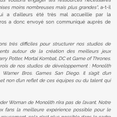
chises moins nombreuses mais plus grandes"
, a-t-il
 a d'ailleurs été très mal accueillie par la
Bros a donc envoyé son communiqué auprès de
s très difficiles pour structurer nos studios de
nts autour de la création des meilleurs jeux
Harry Potter, Mortal Kombat, DC et Game of Thrones.
trois de nos studios de développement : Monolith
 Warner Bros. Games San Diego. Il s’agit d’un
t non d’un reflet de ces équipes ou du talent qui
r Woman de Monolith n’ira pas de l’avant. Notre
aux fans la meilleure expérience possible pour le
eusement, cela n’est plus possible dans le cadre