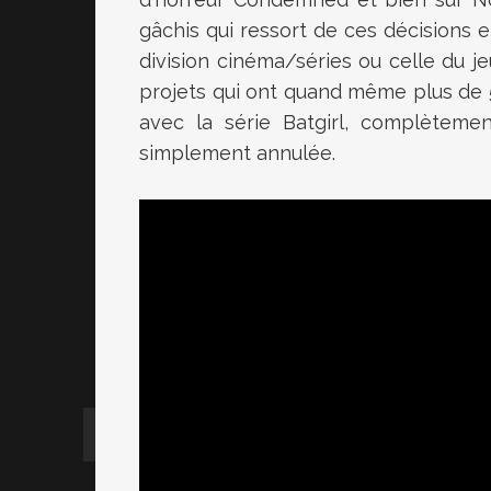
gâchis qui ressort de ces décisions e
division cinéma/séries ou celle du j
projets qui ont quand même plus de 5 
avec la série Batgirl, complèteme
simplement annulée.