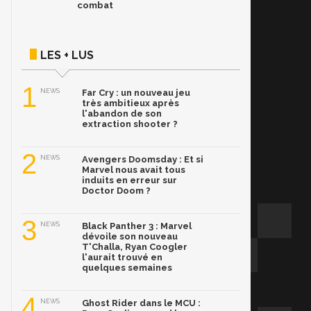
combat
LES + LUS
1
NEWS
Far Cry : un nouveau jeu
très ambitieux après
l'abandon de son
extraction shooter ?
2
NEWS
Avengers Doomsday : Et si
Marvel nous avait tous
induits en erreur sur
Doctor Doom ?
3
NEWS
Black Panther 3 : Marvel
dévoile son nouveau
T'Challa, Ryan Coogler
l'aurait trouvé en
quelques semaines
4
NEWS
Ghost Rider dans le MCU :