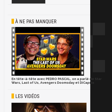
À NE PAS MANQUER
En tête-à-tête avec PEDRO PASCAL, on a parlé de Star
Wars, Last of Us, Avengers Doomsday et DiCaprio
LES VIDÉOS