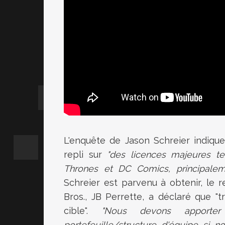
L'enquête de Jason Schreier indiqu
repli sur
"des licences majeures t
Thrones et DC Comics, principale
Schreier est parvenu à obtenir, le
Bros., JB Perrette, a déclaré que "t
cible".
"Nous devons apporter
portefeuille/structure d'équipe si 