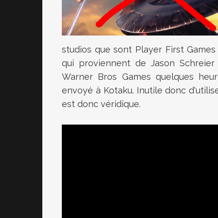
studios que sont Player First Games
qui proviennent de Jason Schreier
Warner Bros Games quelques heur
envoyé à Kotaku. Inutile donc d'utilis
est donc véridique.