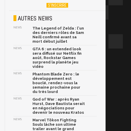
AUTRES NEWS
NEWS
The Legend of Zelda : l'un
des derniers rôles de Sam
Neill confirmé avant sa
mort début juillet
NEWS
GTA 6 : un extended look
sera diffusé sur Netflix fin
août, Rockstar Games
surprend la planète jeu
vidéo
NEWS
Phantom Blade Zero : le
développement est
bouclé, rendez-vous la
semaine prochaine pour
du très lourd
NEWS
God of War : après Ryan
Hurst, Dave Bautista serait
en négociations pour
devenir le nouveau Kratos
NEWS
Marvel Tōkon Fighting
Souls lâche son ultime
trailer avant le grand