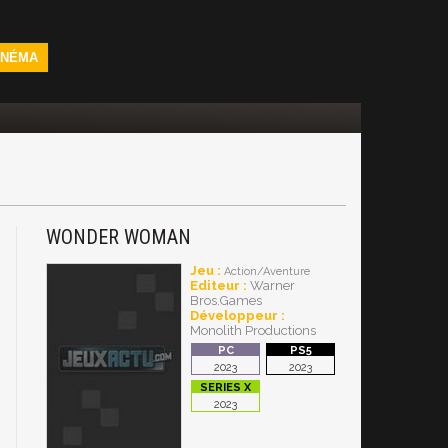
INÉMA
WONDER WOMAN
Jeu :
Action/Aventure
Editeur :
Warner
Bros.Games
Développeur :
Monolith Productions
2023
2023
2023