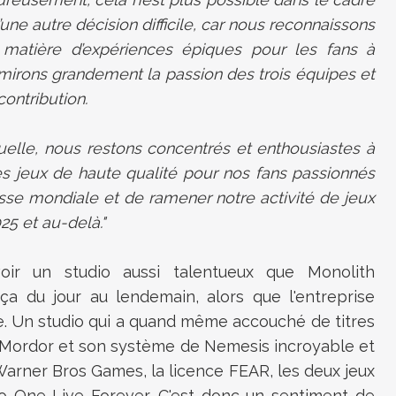
 d’une autre décision difficile, car nous reconnaissons
n matière d’expériences épiques pour les fans à
mirons grandement la passion des trois équipes et
ontribution.
actuelle, nous restons concentrés et enthousiastes à
s jeux de haute qualité pour nos fans passionnés
sse mondiale et de ramener notre activité de jeux
025 et au-delà."
voir un studio aussi talentueux que Monolith
 du jour au lendemain, alors que l'entreprise
ce. Un studio qui a quand même accouché de titres
Mordor et son système de Nemesis incroyable et
Warner Bros Games, la licence FEAR, les deux jeux
 One Live Forever. C'est donc un sentiment de