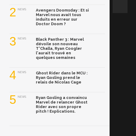
2
NEWS
Avengers Doomsday : Et si
Marvel nous avait tous
induits en erreur sur
Doctor Doom ?
3
NEWS
Black Panther 3 : Marvel
dévoile son nouveau
T'Challa, Ryan Coogler
l'aurait trouvé en
quelques semaines
4
NEWS
Ghost Rider dans le MCU :
Ryan Gosling prend le
relais de Nicolas Cage
5
NEWS
Ryan Gosling a convaincu
Marvel de relancer Ghost
Rider avec son propre
pitch ! Explications.