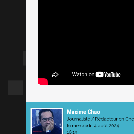
Maxime Chao
Journaliste / Rédacteur en Che
le mercredi 14 août 2024
16:19