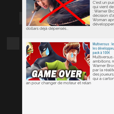
C'est un pu
qui vient d
: Warner Bro
décision d'
Woman aprè
développeme
dollars déjà dépensés...
Multiversus : l
les développe
pack à 100€
Multiversus 
ambitions, 
Warner Bros
par la réali
des joueurs
qui a carto
an pour changer de moteur et relan