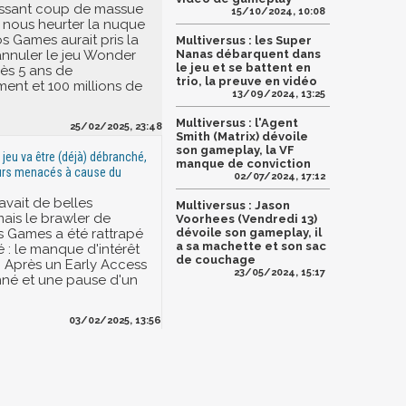
issant coup de massue
15/10/2024, 10:08
e nous heurter la nuque
s Games aurait pris la
Multiversus : les Super
annuler le jeu Wonder
Nanas débarquent dans
le jeu et se battent en
s 5 ans de
trio, la preuve en vidéo
nt et 100 millions de
13/09/2024, 13:25
Multiversus : l'Agent
25/02/2025, 23:48
Smith (Matrix) dévoile
son gameplay, la VF
e jeu va être (déjà) débranché,
manque de conviction
urs menacés à cause du
02/07/2024, 17:12
avait de belles
Multiversus : Jason
mais le brawler de
Voorhees (Vendredi 13)
 Games a été rattrapé
dévoile son gameplay, il
a sa machette et son sac
té : le manque d'intérêt
de couchage
. Après un Early Access
23/05/2024, 15:17
nné et une pause d'un
03/02/2025, 13:56