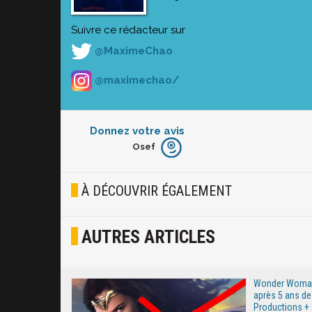
Suivre ce rédacteur sur
@MaximeChao
@maximechao/
Donnez votre avis
Osef
Furieux
Blasé
À DÉCOUVRIR ÉGALEMENT
Osef
AUTRES ARTICLES
Joyeux
Excité
Wonder Woman 
après 5 ans de 
Productions + 2