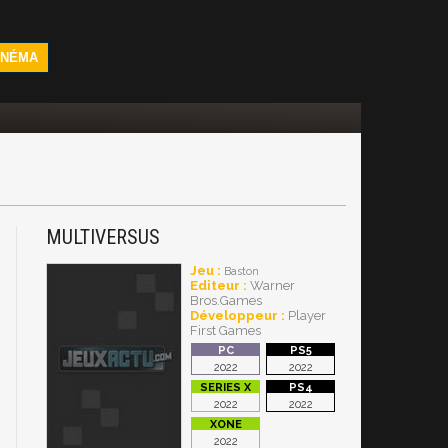
INÉMA
MULTIVERSUS
Jeu :
Baston
Editeur :
Warner
Bros.Games
Développeur :
Player
First Games
2022
2022
2022
2022
2022