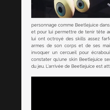
personnage comme Beetlejuice dans un 
et pour lui permettre de tenir tête 
lui ont octroyé des skills assez farf
armes de son corps et de ses ma
invoquer un cercueil pour écraboui
constater qu'une
skin
Beetlejuice se
du jeu. L'arrivée de Beetlejuice est a