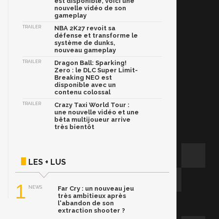
est disponible, voici une
nouvelle vidéo de son
gameplay
TRAILER
NBA 2K27 revoit sa
défense et transforme le
système de dunks,
nouveau gameplay
TRAILER
Dragon Ball: Sparking!
Zero : le DLC Super Limit-
Breaking NEO est
disponible avec un
contenu colossal
TRAILER
Crazy Taxi World Tour :
une nouvelle vidéo et une
bêta multijoueur arrive
très bientôt
LES + LUS
1
NEWS
Far Cry : un nouveau jeu
très ambitieux après
l'abandon de son
extraction shooter ?