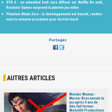
GTA 6 : un extended look sera diffusé sur Netflix fin août,
Rockstar Games surprend la planète jeu vidéo
Phantom Blade Zero : le développement est bouclé, rendez-
vous la semaine prochaine pour du très lourd
Partagez
AUTRES ARTICLES
Wonder Woman :
Warner Bros annule le
jeu après 5 ans de
dév, fait fermer
Monolith Productions