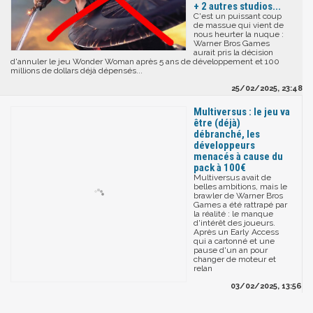
+ 2 autres studios...
C'est un puissant coup
de massue qui vient de
nous heurter la nuque :
Warner Bros Games
aurait pris la décision
d'annuler le jeu Wonder Woman après 5 ans de développement et 100
millions de dollars déjà dépensés...
25/02/2025, 23:48
Multiversus : le jeu va
être (déjà)
débranché, les
développeurs
menacés à cause du
pack à 100€
Multiversus avait de
belles ambitions, mais le
brawler de Warner Bros
Games a été rattrapé par
la réalité : le manque
d'intérêt des joueurs.
Après un Early Access
qui a cartonné et une
pause d'un an pour
changer de moteur et
relan
03/02/2025, 13:56